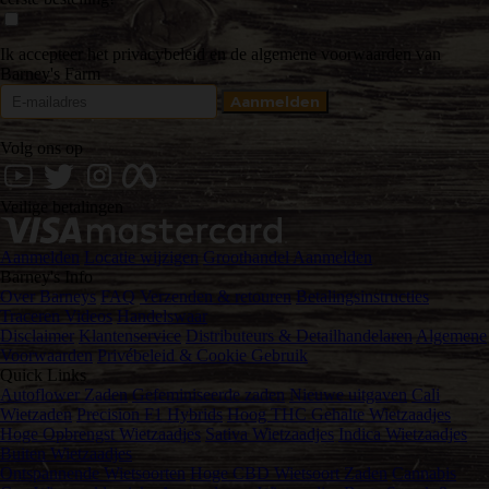
Ik accepteer het privacybeleid en de algemene voorwaarden van
Barney's Farm
Volg ons op
Veilige betalingen
Aanmelden
Locatie wijzigen
Groothandel Aanmelden
Barney's Info
Over Barneys
FAQ
Verzenden & retouren
Betalingsinstructies
Traceren
Videos
Handelswaar
Disclaimer
Klantenservice
Distributeurs & Detailhandelaren
Algemene
Voorwaarden
Privébeleid & Cookie Gebruik
Quick Links
Autoflower Zaden
Gefeminiseerde zaden
Nieuwe uitgaven
Cali
Wietzaden
Precision F1 Hybrids
Hoog THC Gehalte Wietzaadjes
Hoge Opbrengst Wietzaadjes
Sativa Wietzaadjes
Indica Wietzaadjes
Buiten Wietzaadjes
Ontspannende Wietsoorten
Hoge CBD Wietsoort Zaden
Cannabis