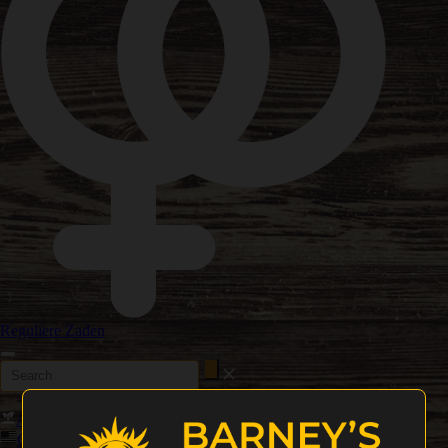
Reguliere Zaden
Autoflower Zaden
Gefeminiseerde zaden
Nieuwe uitgaven
Cali Wietzaden
Hoog THC Gehalte Wietzaadjes
Hoge