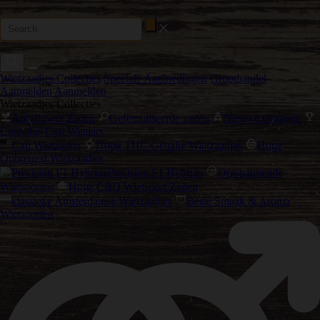
Wietzaadjes Collecties
Speciale Aanbiedingen
Groothandel
Aanmelden
Aanmelden
Wietzaadjes Collecties
Autoflower Zaden
Gefeminiseerde zaden
Nieuwe uitgaven
Cannabis Cup Winaars
Cali Wietzaden
Hoog THC Gehalte Wietzaadjes
Hoge
Opbrengst Wietzaadjes
Precision F1 Hybrids
Ontspannende
Wietsoorten
Hoge CBD Wietsoort Zaden
klassieke Amsterdamse Wietzaadjes
Beste Smaak & Aroma
Wietsoorten