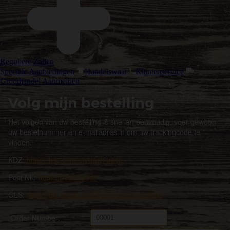
Reguliere Zaden
Speciale Aanbiedingen
Handelswaar
Klantenservice
Groothandel Aanmelden
Volg mijn bestelling
Het volgen van uw bestelling is snel en eenvoudig, voer gewoon
uw bestelnummer en e-mailadres in om uw trackingcode te
vinden.
KDZ:
https://kdz.com/en/track-trace
Post NL:
https://postnl.post/
GLS:
https://gls-group.eu/EU/en/parcel-tracking
Order Number: