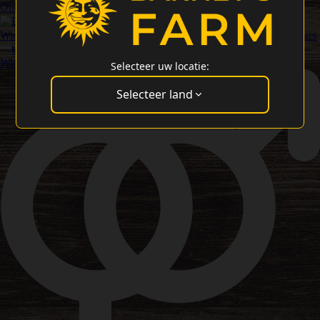
Opbrengst Wietzaadjes
Precision F1 Hybrids
Ontspannende
Wietsoorten
Hoge CBD Wietsoort Zaden
Cannabis Cup Winaars
klassieke Amsterdamse Wietzaadjes
Beste Smaak & Aroma
Wietsoorten
Selecteer uw locatie:
Selecteer land