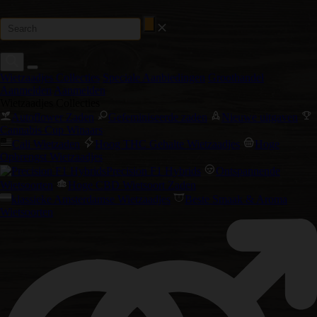
Wietzaadjes Collecties
Speciale Aanbiedingen
Groothandel
Aanmelden
Aanmelden
Wietzaadjes Collecties
Autoflower Zaden
Gefeminiseerde zaden
Nieuwe uitgaven
Cannabis Cup Winaars
Cali Wietzaden
Hoog THC Gehalte Wietzaadjes
Hoge
Opbrengst Wietzaadjes
Precision F1 Hybrids
Ontspannende
Wietsoorten
Hoge CBD Wietsoort Zaden
klassieke Amsterdamse Wietzaadjes
Beste Smaak & Aroma
Wietsoorten