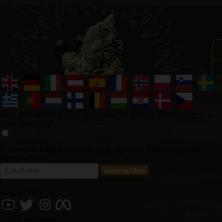
Meld je nu aan voor onze nieuwsbrief en ontvang 15% korting op je
eerste bestelling!
Ik accepteer het privacybeleid en de algemene voorwaarden van
Barney's Farm
Volg ons op
Veilige betalingen