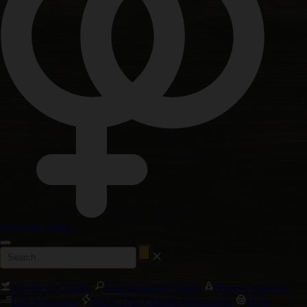
Reguliere Zaden
Autoflower Zaden
Gefeminiseerde zaden
Nieuwe uitgaven
Cali Wietzaden
Hoog THC Gehalte Wietzaadjes
Hoge