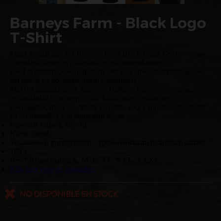
Barneys Farm - Black Logo
T-Shirt
Maak kennis met het Barneys Farm Black Logo T-shirt – waar
cannabiscultuur en duurzame mode samenkomen.
Geef je garderobe een upgrade met een opvallend kledingstuk
dat passie en doelgerichtheid combineert.
Met het legendarische logo van Barneys Farm in een strak,
minimalistisch ontwerp is dit T-shirt niet zomaar een
kledingstuk, maar een teken van trots voor cannabisliefhebbers
en voorstanders van duurzaam leven.
Pasvorm: unisex, slim fit.
Kleur: zwart.
Veganistisch goedgekeurd - 100% duurzaam biologisch katoen.
180 g
Beschikbare maten: S, M, L, XL, XXL, XXXL.
Klik hier voor de maattabel.