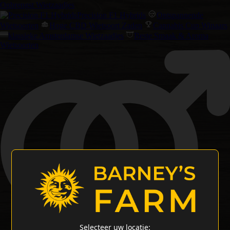
Opbrengst Wietzaadjes
Precision F1 Hybrids
Ontspannende
Wietsoorten
Hoge CBD Wietsoort Zaden
Cannabis Cup Winaars
klassieke Amsterdamse Wietzaadjes
Beste Smaak & Aroma
Wietsoorten
Selecteer uw locatie: