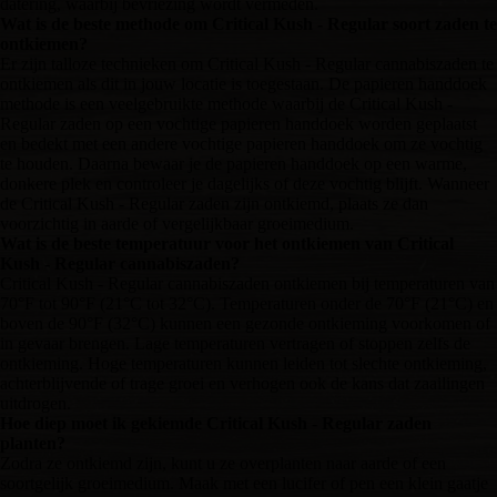
datering, waarbij bevriezing wordt vermeden.
Wat is de beste methode om Critical Kush - Regular soort zaden te
ontkiemen?
Er zijn talloze technieken om Critical Kush - Regular cannabiszaden te
ontkiemen als dit in jouw locatie is toegestaan. De papieren handdoek
methode is een veelgebruikte methode waarbij de Critical Kush -
Regular zaden op een vochtige papieren handdoek worden geplaatst
en bedekt met een andere vochtige papieren handdoek om ze vochtig
te houden. Daarna bewaar je de papieren handdoek op een warme,
donkere plek en controleer je dagelijks of deze vochtig blijft. Wanneer
de Critical Kush - Regular zaden zijn ontkiemd, plaats ze dan
voorzichtig in aarde of vergelijkbaar groeimedium.
Wat is de beste temperatuur voor het ontkiemen van Critical
Kush - Regular cannabiszaden?
Critical Kush - Regular cannabiszaden ontkiemen bij temperaturen van
70°F tot 90°F (21°C tot 32°C). Temperaturen onder de 70°F (21°C) en
boven de 90°F (32°C) kunnen een gezonde ontkieming voorkomen of
in gevaar brengen. Lage temperaturen vertragen of stoppen zelfs de
ontkieming. Hoge temperaturen kunnen leiden tot slechte ontkieming,
achterblijvende of trage groei en verhogen ook de kans dat zaailingen
uitdrogen.
Hoe diep moet ik gekiemde Critical Kush - Regular zaden
planten?
Zodra ze ontkiemd zijn, kunt u ze overplanten naar aarde of een
soortgelijk groeimedium. Maak met een lucifer of pen een klein gaatje