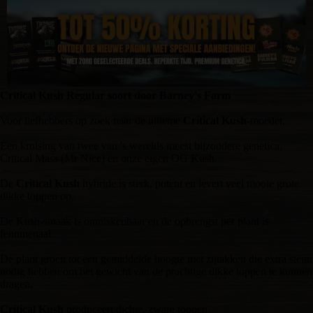
Critical Kush Regular soort door Barney's Farm
Voor liefhebbers op zoek naar de ultieme
Critical Kush
-moeder.
Een kruising van twee van 's werelds meest bijzondere genetica,
Critical Mass (Mr Nice) en onze eigen OG Kush.
De
Critical Kush
hybride is sterk, potent en levert veel mooie grote
dikke toppen op.
De Kush-smaak is onmiskenbaar en de opbrengst per plant is
fenomenaal.
De plant groeit tot een gemiddelde hoogte met zijtakken die extra steun
nodig hebben om het gewicht van de prachtige dikke toppen te kunnen
dragen.
Critical Kush
produceert dichte, zware toppen.