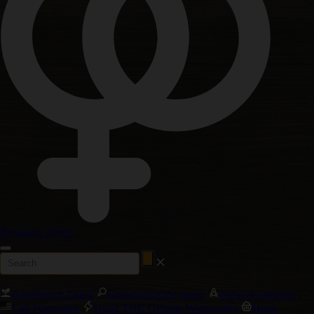
Reguliere Zaden
Autoflower Zaden
Gefeminiseerde zaden
Nieuwe uitgaven
Cali Wietzaden
Hoog THC Gehalte Wietzaadjes
Hoge