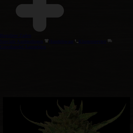
Reguliere Zaden
Speciale Aanbiedingen
Handelswaar
Klantenservice
Groothandel Aanmelden