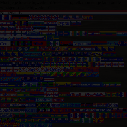
Moet je je locatie bijwerken? Selecteer op elk moment je land om te
wijzigen
Locatie bijwerken?
Netherlands
France
Germany
United Kingdom
United States
Spain
Austria
Belgium
Bulgaria
Croatia
Cyprus
Czech
Republic
Denmark
Estonia
Faroe
Islands
Finland
Greece
Hungary
Iceland
Ireland
Italy
Latvia
Lithuania
Luxe
Marino
Slovakia
Slovenia
Sweden
Ceuta
Afghanistan
Albania
Algeria
Angola
Argentina
Armenia
Aruba
Austr
(Belarus)
Belize
Benin
Bermuda
Bhutan
Bolivia
Bonaire
Bosnia and
Herzegovina
Botswana
Brazil
British Virgin Islands
Brunei
Burkina
Faso
Burundi
Cambodia
Cameroon
Canada
Canary Islands
Capeverdian
islands
Cayman Islands
Central-African Republic
Chad
Channel Islands
(Guernsey)
Channel Islands (Jersey)
Chile
China Peoples
Republic
Colombia
Comoros
Congo (Brazzaville)
Congo
Democratic
Cook Islands
Costa
Rica
Curacao
Djibouti
Dominica
Ecuador
Egypt
El Salvador
Equatorial
Guinea
Eritrea
Ethiopia
Fiji
French
Polynesia
Gabon
Gambia
Georgia
Ghana
Gibraltar
Greenland
Grenada
Gua
Bissau
Guyana
Haiti
Honduras
Hong-
Kong
India
Iraq
Israel
Jamaica
Japan
Kazakhstan
Kenya
Kiribati
Korea
South
Kosovo
Kosrae
Kuwait
Kyrgyzstan
Laos
Lebanon
Lesotho
Liberia
L
Islands
Martinique
Mauritania
Mauritius
Mayotte
Mexico
Moldova
Mongol
(St. Kitts)
New Caledonia
New Zealand
Niger
Nigeria
North
Macedonia
Northern Mariana