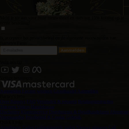
Meld je nu aan voor onze nieuwsbrief en ontvang 15% korting op je
eerste bestelling!
Ik accepteer het privacybeleid en de algemene voorwaarden van
Barney's Farm
Volg ons op
Veilige betalingen
Aanmelden
Locatie wijzigen
Groothandel Aanmelden
Barney's Info
Over Barneys
FAQ
Verzenden & retouren
Betalingsinstructies
Traceren
Videos
Handelswaar
Disclaimer
Klantenservice
Distributeurs & Detailhandelaren
Algemene
Voorwaarden
Privébeleid & Cookie Gebruik
Quick Links
Autoflower Zaden
Gefeminiseerde zaden
Nieuwe uitgaven
Cali