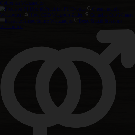
Opbrengst Wietzaadjes
Precision F1 Hybrids
Ontspannende
Wietsoorten
Hoge CBD Wietsoort Zaden
Cannabis Cup Winaars
klassieke Amsterdamse Wietzaadjes
Beste Smaak & Aroma
Wietsoorten