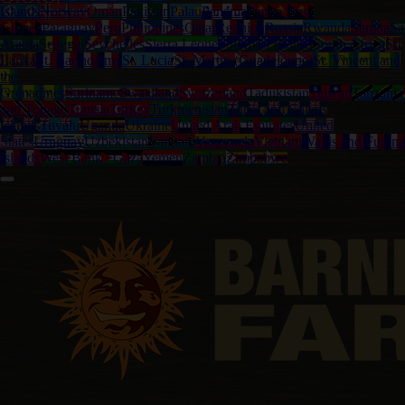
Islands
Norway
Oman
Pakistan
Palau
Panama
Papua New
Guinea
Paraguay
Peru
Philippines
Qatar
Reunion
Russia
Rwanda
Samoa
Sa
Arabia
Senegal
Seychelles
Sierra Leone
Solomon Islands
South Africa
Sri
Lanka
St. Bartholemy
St. Lucia
St. Martin (Guadeloupe)
St. Vincent and
the
Grenadines
Suriname
Swaziland
Switzerland
Tadjikistan
Taiwan
Tanzania
and Tobago
Tunisia
Turkey
Turkmenistan
Turks and Caicos
Islands
Tuvalu
Uganda
Ukraine
United Arab Emirates
United
States
Uruguay
Uzbekistan
Vanuatu
Venezuela
Vietnam
Wallis and Futuna
Islands
West Bank / Gaza
Yemen
Zambia
Zimbabwe