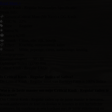
Read More +
Critical Kush - Regular Wietzaadjes Specificatie:
Strain Info:
Critical Mass (Mr Nice) x OG Kush
Genetica
THC %
22%
Type
Regulier
Sativa %
100
Indica %
Smaak
Citrus, olie, rijk, bosrijk
Krachtig, ontspannend, kalm
Effect
Milde, peperige, citrus, aardachtige, kruidig
Smaak
Groeigegevens:
Bloeitijd (dagen)
50 - 60
Opbrengst buiten (g)
700-800
Critical Kush - Regular FAQs
Is Critical Kush - Regular Indica of Sativa?
De Critical Kush - Regular soort van Barneys Farm is 100% Indica
Wat is de beste manier om mijn Critical Kush - Regular zaden te
bewaren?
Om Critical Kush - Regular zaden op de juiste manier te bewaren,
wordt aanbevolen ze koel en donker te houden in een luchtdichte
container, bij voorkeur in een koelkast met de juiste etikettering en