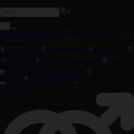
Wietzaadjes Collecties
Speciale Aanbiedingen
Groothandel
Aanmelden
Aanmelden
Wietzaadjes Collecties
Autoflower Zaden
Gefeminiseerde zaden
Nieuwe uitgaven
Cannabis Cup Winaars
Cali Wietzaden
Hoog THC Gehalte Wietzaadjes
Hoge
Opbrengst Wietzaadjes
Precision F1 Hybrids
Ontspannende
Wietsoorten
Hoge CBD Wietsoort Zaden
klassieke Amsterdamse Wietzaadjes
Beste Smaak & Aroma
Wietsoorten