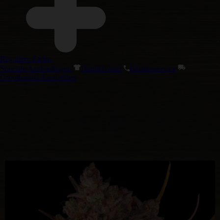
Reguliere Zaden
Speciale Aanbiedingen
Handelswaar
Klantenservice
Groothandel Aanmelden