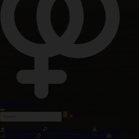
Reguliere Zaden
Autoflower Zaden
Gefeminiseerde zaden
Nieuwe uitgaven
Cali Wietzaden
Hoog THC Gehalte Wietzaadjes
Hoge