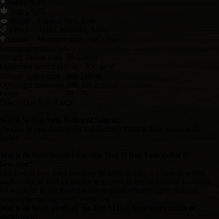
35
Sativa %
65
Indica %
Smaak
Citroen, fruit, Zoet
Actief, Krachtig, Steen
Effect
Meringue taart, zoet, citrus
Smaak
Groeigegevens:
Hoogte binnen (cm)
80-110cm
Opbrengst binnen (g)
550 – 650 gr/㎡
Hoogte buiten (cm)
100-140cm
Opbrengst buiten (g)
280-350 gr/plant
Oogst
70 - 75
Dos Si Dos Auto FAQs
Is Dos Si Dos Auto Indica of Sativa?
De Dos Si Dos Auto soort van Barneys Farm is 35% Sativa 65%
Indica
Wat is de beste manier om mijn Dos Si Dos Auto zaden te
bewaren?
Om Dos Si Dos Auto zaden op de juiste manier te bewaren, wordt
aanbevolen ze koel en donker te houden in een luchtdichte container,
bij voorkeur in een koelkast met de juiste etikettering en datering,
waarbij bevriezing wordt vermeden.
Wat is de beste methode om Dos Si Dos Auto soort zaden te
ontkiemen?