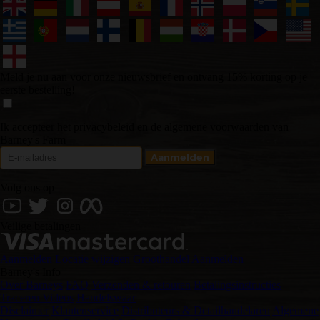
Meld je nu aan voor onze nieuwsbrief en ontvang 15% korting op je
eerste bestelling!
Ik accepteer het privacybeleid en de algemene voorwaarden van
Barney's Farm
Volg ons op
Veilige betalingen
Aanmelden
Locatie wijzigen
Groothandel Aanmelden
Barney's Info
Over Barneys
FAQ
Verzenden & retouren
Betalingsinstructies
Traceren
Videos
Handelswaar
Disclaimer
Klantenservice
Distributeurs & Detailhandelaren
Algemene