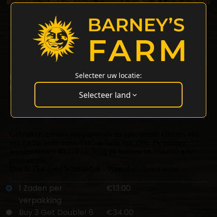
Dos Si Dos Auto Strain
23% THC
Selecteer uw locatie:
Dos Si Dos x BF Super Auto #1
Dos Si Dos Auto Strain van Barneys Farm
Selecteer land
Deze indica-dominante autoflower is een mix van Dos Si Dos
en BF Super Auto #1. Hij heeft een zoete en aardse geur met
ondertonen van koekjes.
Gebruikers ervaren ontspannende en opbeurende effecten met
een zachte body buzz. THC-gehalte van 23%. De planten
worden binnen 80-110 cm hoog en kunnen tot 550-650 g/m²
produceren.
Dos Si Dos Auto Wietzaadjes - Type: Autoflower-soort
1 Zaden per
€13.00
verpakking
Buy 3 Get Double! 6
€34.00