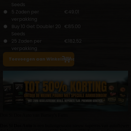
Seeds
5 Zaden per
€49.01
verpakking
Buy 10 Get Double! 20
€85.00
Seeds
25 Zaden per
€182.52
verpakking
Dos Si Dos Auto van Barney's Farm
Dos Si Dos Auto
is een buitengewoon nieuw superras van autoflower
dat Indica-dominant is met 65% Indica en 35% Sativa, perfect passend