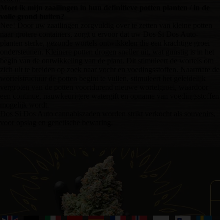
Moet ik mijn zaailingen in hun definitieve potten planten / in de
volle grond buiten?
Nee! Door uw zaailingen zorgvuldig over te zetten van kleine potten
naar grotere containers, zorgt u ervoor dat uw Dos Si Dos Auto-
planten sterke, gezonde wortels ontwikkelen die een krachtige groei
ondersteunen. Kleinere potten drogen sneller uit, wat gunstig is in het
begin van de ontwikkeling van de plant. Dit stimuleert de wortels om
zich uit te breiden op zoek naar vocht en voedingsstoffen. Naarmate de
wortelstructuur de potten begint te vullen, stimuleert het geleidelijk
vergroten van de potten voortdurend nieuwe wortelgroei, waardoor
een continue, nauwkeurigere watergift en opname van voedingsstoffen
mogelijk wordt.
Dos Si Dos Auto cannabiszaden worden strikt verkocht als souvenirs,
voor opslag en genetische bewaring.