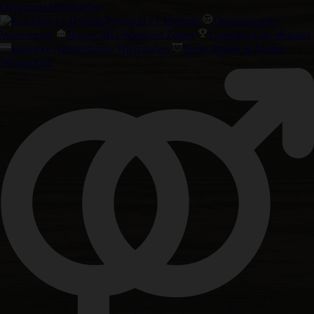
Opbrengst Wietzaadjes
Precision F1 Hybrids
Ontspannende
Wietsoorten
Hoge CBD Wietsoort Zaden
Cannabis Cup Winaars
klassieke Amsterdamse Wietzaadjes
Beste Smaak & Aroma
Wietsoorten