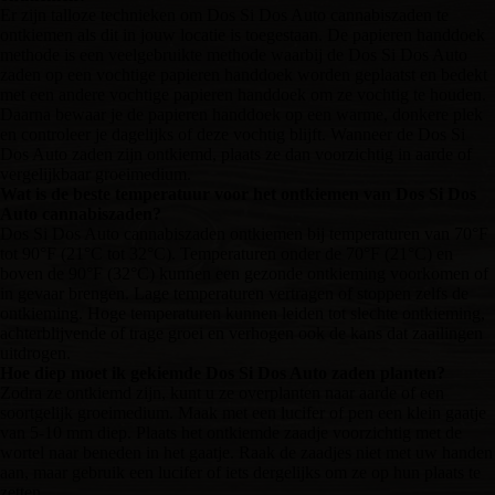
Er zijn talloze technieken om Dos Si Dos Auto cannabiszaden te
ontkiemen als dit in jouw locatie is toegestaan. De papieren handdoek
methode is een veelgebruikte methode waarbij de Dos Si Dos Auto
zaden op een vochtige papieren handdoek worden geplaatst en bedekt
met een andere vochtige papieren handdoek om ze vochtig te houden.
Daarna bewaar je de papieren handdoek op een warme, donkere plek
en controleer je dagelijks of deze vochtig blijft. Wanneer de Dos Si
Dos Auto zaden zijn ontkiemd, plaats ze dan voorzichtig in aarde of
vergelijkbaar groeimedium.
Wat is de beste temperatuur voor het ontkiemen van Dos Si Dos
Auto cannabiszaden?
Dos Si Dos Auto cannabiszaden ontkiemen bij temperaturen van 70°F
tot 90°F (21°C tot 32°C). Temperaturen onder de 70°F (21°C) en
boven de 90°F (32°C) kunnen een gezonde ontkieming voorkomen of
in gevaar brengen. Lage temperaturen vertragen of stoppen zelfs de
ontkieming. Hoge temperaturen kunnen leiden tot slechte ontkieming,
achterblijvende of trage groei en verhogen ook de kans dat zaailingen
uitdrogen.
Hoe diep moet ik gekiemde Dos Si Dos Auto zaden planten?
Zodra ze ontkiemd zijn, kunt u ze overplanten naar aarde of een
soortgelijk groeimedium. Maak met een lucifer of pen een klein gaatje
van 5-10 mm diep. Plaats het ontkiemde zaadje voorzichtig met de
wortel naar beneden in het gaatje. Raak de zaadjes niet met uw handen
aan, maar gebruik een lucifer of iets dergelijks om ze op hun plaats te
zetten.