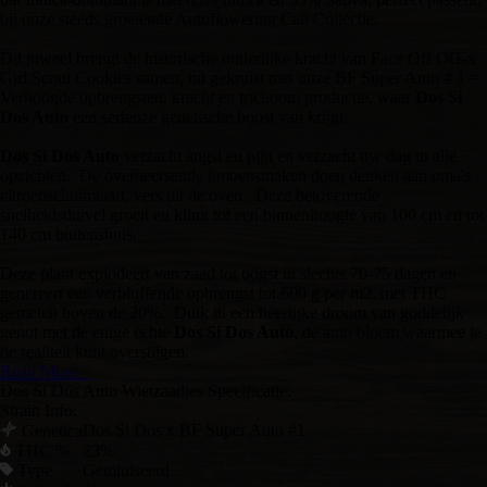
bij onze steeds groeiende Autoflowering Cali Collectie.
Dit juweel brengt de historische ouderlijke kracht van Face Off OG-x
Girl Scout Cookies samen, nu gekruist met onze BF Super Auto # 1 =
Verhoogde opbrengsten, kracht en trichoom productie, waar
Dos Si
Dos Auto
een serieuze genetische boost van krijgt.
Dos Si Dos Auto
verzacht angst en pijn en verzacht uw dag in alle
opzichten. De overheersende limoensmaken doen denken aan oma's
citroenschuimtaart, vers uit de oven. Deze betoverende
snelheidsduivel groeit en klimt tot een binnenhoogte van 100 cm en tot
140 cm buitenshuis.
Deze plant explodeert van zaad tot oogst in slechts 70-75 dagen en
genereert een verbluffende opbrengst tot 600 g per m2, met THC
gemeten boven de 20%. Duik in een heerlijke droom van goddelijk
genot met de enige echte
Dos Si Dos Auto
, de auto bloem waarmee je
de realiteit kunt overstijgen.
Read More +
Dos Si Dos Auto Wietzaadjes Specificatie:
Strain Info:
Dos Si Dos x BF Super Auto #1
Genetica
THC %
23%
Type
Geminiseerd