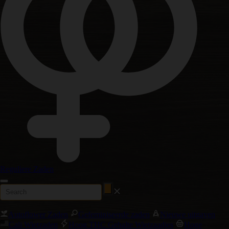
Reguliere Zaden
Autoflower Zaden
Gefeminiseerde zaden
Nieuwe uitgaven
Cali Wietzaden
Hoog THC Gehalte Wietzaadjes
Hoge