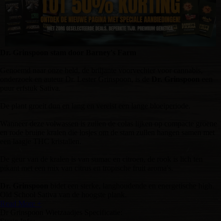
Dr. Grinspoon stam door Barney's Farm
Genoemd naar onze held, de briljante voorvechter voor cannabis,
onderzoek en auteur Dr. Lester Grinspoon, is de
Dr. Grinspoon
een
puur erfstuk Sativa.
De plant groeit dun en lang en vereist een lange bloeiperiode.
Wanneer deze volwassen is zullen de colas lijken op compacte groene
en rode bruine kralen die losjes om de stam zullen hangen samen met
een laagje THC kristallen.
De geur van de kralen is van sumac en citroen, de rook is lich ten
pikant met een mix van citrus en tropische fruit aroma's.
Dr. Grinspoon
bidet een sterke, langhoudende en energetische high.
Old School Sativa van de hoogste plank.
Read More +
Dr Grinspoon Wietzaadjes Specificatie: