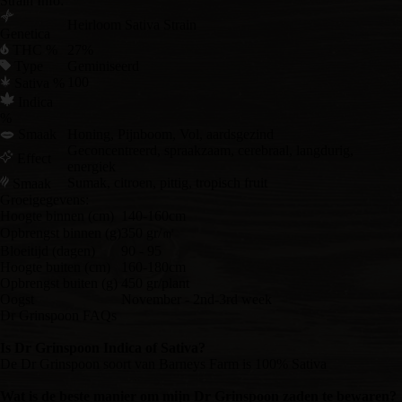
Strain Info:
Heirloom Sativa Strain
Genetica
THC %
27%
Type
Geminiseerd
100
Sativa %
Indica
%
Smaak
Honing, Pijnboom, Vol, aardsgezind
Geconcentreerd, spraakzaam, cerebraal, langdurig,
Effect
energiek
Sumak, citroen, pittig, tropisch fruit
Smaak
Groeigegevens:
Hoogte binnen (cm)
140-160cm
Opbrengst binnen (g)
350 gr/㎡
Bloeitijd (dagen)
90 - 95
Hoogte buiten (cm)
160-180cm
Opbrengst buiten (g)
450 gr/plant
Oogst
November - 2nd-3rd week
Dr Grinspoon FAQs
Is Dr Grinspoon Indica of Sativa?
De Dr Grinspoon soort van Barneys Farm is 100% Sativa
Wat is de beste manier om mijn Dr Grinspoon zaden te bewaren?