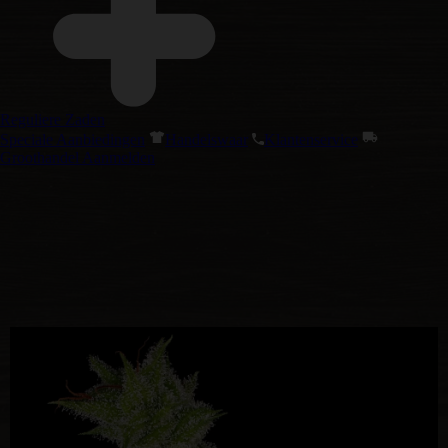
Reguliere Zaden
Speciale Aanbiedingen
Handelswaar
Klantenservice
Groothandel Aanmelden