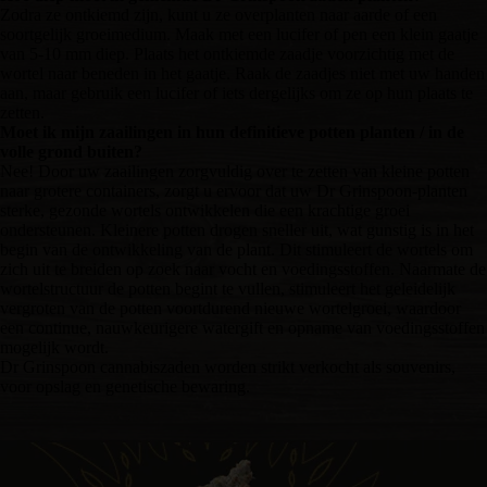
Zodra ze ontkiemd zijn, kunt u ze overplanten naar aarde of een
soortgelijk groeimedium. Maak met een lucifer of pen een klein gaatje
van 5-10 mm diep. Plaats het ontkiemde zaadje voorzichtig met de
wortel naar beneden in het gaatje. Raak de zaadjes niet met uw handen
aan, maar gebruik een lucifer of iets dergelijks om ze op hun plaats te
zetten.
Moet ik mijn zaailingen in hun definitieve potten planten / in de
volle grond buiten?
Nee! Door uw zaailingen zorgvuldig over te zetten van kleine potten
naar grotere containers, zorgt u ervoor dat uw Dr Grinspoon-planten
sterke, gezonde wortels ontwikkelen die een krachtige groei
ondersteunen. Kleinere potten drogen sneller uit, wat gunstig is in het
begin van de ontwikkeling van de plant. Dit stimuleert de wortels om
zich uit te breiden op zoek naar vocht en voedingsstoffen. Naarmate de
wortelstructuur de potten begint te vullen, stimuleert het geleidelijk
vergroten van de potten voortdurend nieuwe wortelgroei, waardoor
een continue, nauwkeurigere watergift en opname van voedingsstoffen
mogelijk wordt.
Dr Grinspoon cannabiszaden worden strikt verkocht als souvenirs,
voor opslag en genetische bewaring.