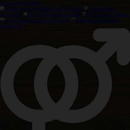
Opbrengst Wietzaadjes
Precision F1 Hybrids
Ontspannende
Wietsoorten
Hoge CBD Wietsoort Zaden
Cannabis Cup Winaars
klassieke Amsterdamse Wietzaadjes
Beste Smaak & Aroma
Wietsoorten