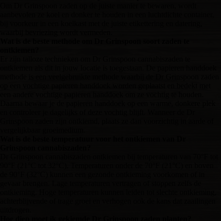
Om Dr Grinspoon zaden op de juiste manier te bewaren, wordt
aanbevolen ze koel en donker te houden in een luchtdichte container,
bij voorkeur in een koelkast met de juiste etikettering en datering,
waarbij bevriezing wordt vermeden.
Wat is de beste methode om Dr Grinspoon soort zaden te
ontkiemen?
Er zijn talloze technieken om Dr Grinspoon cannabiszaden te
ontkiemen als dit in jouw locatie is toegestaan. De papieren handdoek
methode is een veelgebruikte methode waarbij de Dr Grinspoon zaden
op een vochtige papieren handdoek worden geplaatst en bedekt met
een andere vochtige papieren handdoek om ze vochtig te houden.
Daarna bewaar je de papieren handdoek op een warme, donkere plek
en controleer je dagelijks of deze vochtig blijft. Wanneer de Dr
Grinspoon zaden zijn ontkiemd, plaats ze dan voorzichtig in aarde of
vergelijkbaar groeimedium.
Wat is de beste temperatuur voor het ontkiemen van Dr
Grinspoon cannabiszaden?
Dr Grinspoon cannabiszaden ontkiemen bij temperaturen van 70°F tot
90°F (21°C tot 32°C). Temperaturen onder de 70°F (21°C) en boven
de 90°F (32°C) kunnen een gezonde ontkieming voorkomen of in
gevaar brengen. Lage temperaturen vertragen of stoppen zelfs de
ontkieming. Hoge temperaturen kunnen leiden tot slechte ontkieming,
achterblijvende of trage groei en verhogen ook de kans dat zaailingen
uitdrogen.
Hoe diep moet ik gekiemde Dr Grinspoon zaden planten?