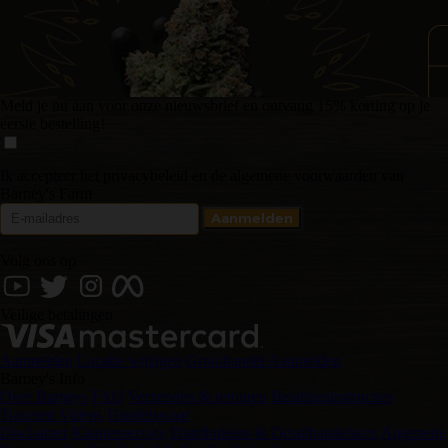
Meld je nu aan voor onze nieuwsbrief en ontvang 15% korting op je
eerste bestelling!
Ik accepteer het privacybeleid en de algemene voorwaarden van
Barney's Farm
Volg ons op
Veilige betalingen
Aanmelden
Locatie wijzigen
Groothandel Aanmelden
Barney's Info
Over Barneys
FAQ
Verzenden & retouren
Betalingsinstructies
Traceren
Videos
Handelswaar
Disclaimer
Klantenservice
Distributeurs & Detailhandelaren
Algemene