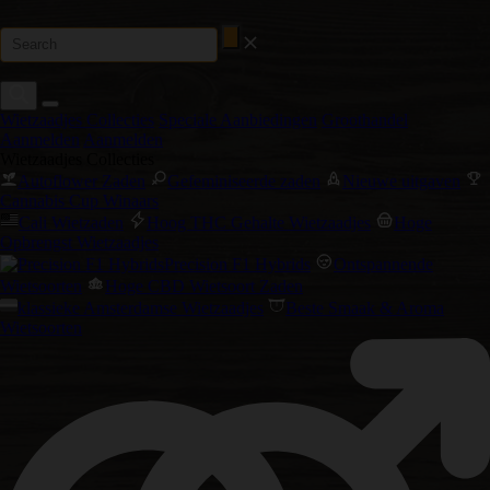
Wietzaadjes Collecties
Speciale Aanbiedingen
Groothandel
Aanmelden
Aanmelden
Wietzaadjes Collecties
Autoflower Zaden
Gefeminiseerde zaden
Nieuwe uitgaven
Cannabis Cup Winaars
Cali Wietzaden
Hoog THC Gehalte Wietzaadjes
Hoge
Opbrengst Wietzaadjes
Precision F1 Hybrids
Ontspannende
Wietsoorten
Hoge CBD Wietsoort Zaden
klassieke Amsterdamse Wietzaadjes
Beste Smaak & Aroma
Wietsoorten