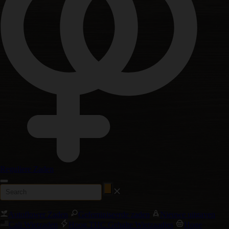
Reguliere Zaden
Autoflower Zaden
Gefeminiseerde zaden
Nieuwe uitgaven
Cali Wietzaden
Hoog THC Gehalte Wietzaadjes
Hoge