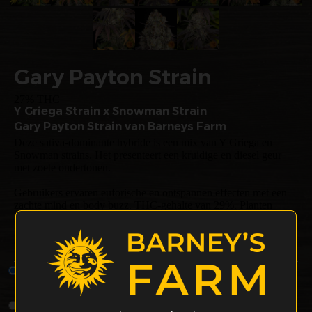
Gary Payton Strain
27% THC
Y Griega Strain x Snowman Strain
Gary Payton Strain van Barneys Farm
Deze sativa-dominante hybride is een mix van Y Griega en
Snowman strains. Het presenteert een kruidige en diesel geur
met zoete ondertonen.
Gebruikers ervaren euforische en ontspannen effecten met een
zachte mind en body buzz. THC-gehalte van 29%. Planten
groeien tot 80-110 cm binnenshuis en kunnen tot 700g/m²
produceren.
Gary Payton Wietzaadjes - Type: Gefeminiseerde Wietsoort
1 Zaden per
€14.00
verpakking
3 Zaden per
€37.00