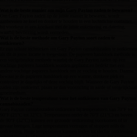
Wat is de beste manier om mijn Gary Payton zaden te bewaren?
Om Gary Payton zaden op de juiste manier te bewaren, wordt
aanbevolen ze koel en donker te houden in een luchtdichte container,
bij voorkeur in een koelkast met de juiste etikettering en datering,
waarbij bevriezing wordt vermeden.
Wat is de beste methode om Gary Payton soort zaden te
ontkiemen?
Er zijn talloze technieken om Gary Payton cannabiszaden te ontkiemen
als dit in jouw locatie is toegestaan. De papieren handdoek methode is
een veelgebruikte methode waarbij de Gary Payton zaden op een
vochtige papieren handdoek worden geplaatst en bedekt met een
andere vochtige papieren handdoek om ze vochtig te houden. Daarna
bewaar je de papieren handdoek op een warme, donkere plek en
controleer je dagelijks of deze vochtig blijft. Wanneer de Gary Payton
zaden zijn ontkiemd, plaats ze dan voorzichtig in aarde of vergelijkbaar
groeimedium.
Wat is de beste temperatuur voor het ontkiemen van Gary Payton
cannabiszaden?
Gary Payton cannabiszaden ontkiemen bij temperaturen van 70°F tot
90°F (21°C tot 32°C). Temperaturen onder de 70°F (21°C) en boven
de 90°F (32°C) kunnen een gezonde ontkieming voorkomen of in
gevaar brengen. Lage temperaturen vertragen of stoppen zelfs de
ontkieming. Hoge temperaturen kunnen leiden tot slechte ontkieming,
achterblijvende of trage groei en verhogen ook de kans dat zaailingen