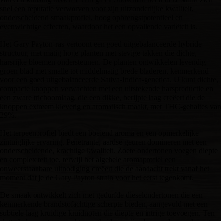
snel een reputatie verworven voor zijn uitzonderlijke kwaliteit,
onderscheidend smaakprofiel, hoog opbrengstpotentieel en
evenwichtige effecten, waardoor het een opvallende variëteit is.
Het Gary Payton-ras vertoont een goed uitgebalanceerde hybride
structuur, met matig hoge planten met stevige takken die dichte,
harsrijke bloemen ondersteunen. De planten ontwikkelen levendig
groen blad met smalle tot middelmatig brede bladeren, kenmerkend
voor een goed uitgebalanceerde Sativa-Indica-genetica. U kunt dichte,
compacte knoppen verwachten met een uitstekende harsproductie en
een zware trichoomlaag, die een dikke, berijpte laag creëert die de
knoppen extreem kleverig en aromatisch maakt, met THC-gehaltes van
29%.
Het terpeenprofiel biedt een boeiend aroma en een opmerkelijke
zintuiglijke ervaring. Penetrante, aardse geuren domineren met een
onderscheidende, krachtige kwaliteit. Zoete ondertonen voegen diepte
en complexiteit toe, terwijl het algehele aromaprofiel een
onweerstaanbare uitnodiging creëert die de aandacht trekt vanaf het
moment dat je de Gary Payton strain voor het eerst tegenkomt.
De smaak ontwikkelt zich met gedurfde dieselondertonen die een
kenmerkende brandstofachtige scherpte bieden, aangevuld met een
subtiele laag kruidige kruidnoten die diepte en intrige toevoegen. Ten