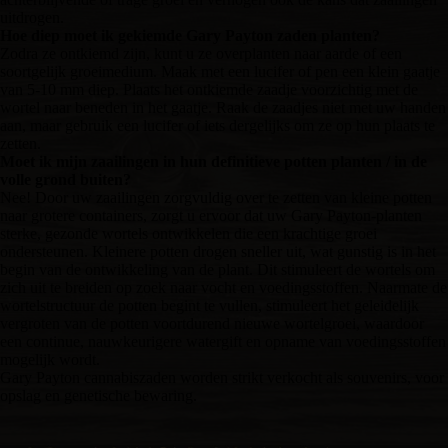
uitdrogen.
Hoe diep moet ik gekiemde Gary Payton zaden planten?
Zodra ze ontkiemd zijn, kunt u ze overplanten naar aarde of een
soortgelijk groeimedium. Maak met een lucifer of pen een klein gaatje
van 5-10 mm diep. Plaats het ontkiemde zaadje voorzichtig met de
wortel naar beneden in het gaatje. Raak de zaadjes niet met uw handen
aan, maar gebruik een lucifer of iets dergelijks om ze op hun plaats te
zetten.
Moet ik mijn zaailingen in hun definitieve potten planten / in de
volle grond buiten?
Nee! Door uw zaailingen zorgvuldig over te zetten van kleine potten
naar grotere containers, zorgt u ervoor dat uw Gary Payton-planten
sterke, gezonde wortels ontwikkelen die een krachtige groei
ondersteunen. Kleinere potten drogen sneller uit, wat gunstig is in het
begin van de ontwikkeling van de plant. Dit stimuleert de wortels om
zich uit te breiden op zoek naar vocht en voedingsstoffen. Naarmate de
wortelstructuur de potten begint te vullen, stimuleert het geleidelijk
vergroten van de potten voortdurend nieuwe wortelgroei, waardoor
een continue, nauwkeurigere watergift en opname van voedingsstoffen
mogelijk wordt.
Gary Payton cannabiszaden worden strikt verkocht als souvenirs, voor
opslag en genetische bewaring.