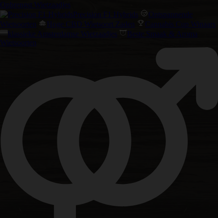
Opbrengst Wietzaadjes
Precision F1 Hybrids
Ontspannende
Wietsoorten
Hoge CBD Wietsoort Zaden
Cannabis Cup Winaars
klassieke Amsterdamse Wietzaadjes
Beste Smaak & Aroma
Wietsoorten