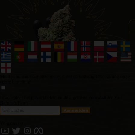
Meld je nu aan voor onze nieuwsbrief en ontvang 15% korting op je
eerste bestelling!
Ik accepteer het privacybeleid en de algemene voorwaarden van
Barney's Farm
Volg ons op