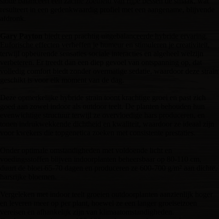
slotte balanceert een zachte zoetheid van rijpe bessen de smaak, wat
resulteert in een gedenkwaardig profiel met een aangename, blijvende
afdronk.
Gary Payton
biedt een prachtig uitgebalanceerde hybride ervaring.
Euforische effecten verheffen je humeur en stimuleren je creativiteit,
terwijl opbeurende sensaties sociale interacties en algeheel welzijn
verbeteren. Er treedt dan een diep gevoel van ontspanning op, dat
volledig comfort biedt zonder overmatige sedatie, waardoor deze strain
geschikt is voor elk moment van de dag.
Deze opmerkelijke hybride strain toont krachtige groei en past zich
goed aan zowel indoor als outdoor teelt. De planten behouden hun
evenwichtige structuur terwijl ze overvloedige hars produceren, en
tonen indrukwekkende dichtheid en kwaliteit, waardoor ze ideaal zijn
voor kwekers die topgenetica zoeken met consistente prestaties.
Onder optimale omstandigheden met voldoende licht en
voedingsstoffen blijven indoorplanten beheersbaar op 80-110 cm,
duurt de bloei 65-70 dagen en produceren ze 600-700 g/m² aan dichte,
harsrijke bloemen.
Vergeleken met indoor teelt groeien outdoorplanten aanzienlijk hoger
en leveren meer op per plant, hoewel ze een langer groeiseizoen
vereisen en afhankelijk zijn van klimaatomstandigheden.