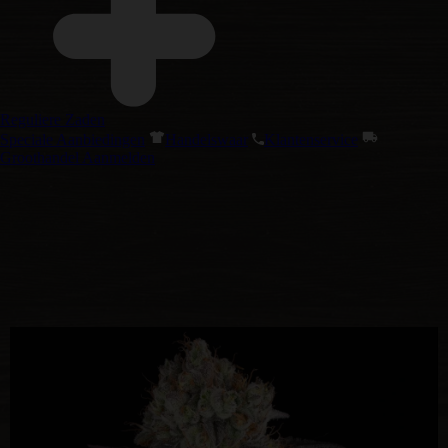
Reguliere Zaden
Speciale Aanbiedingen
Handelswaar
Klantenservice
Groothandel Aanmelden