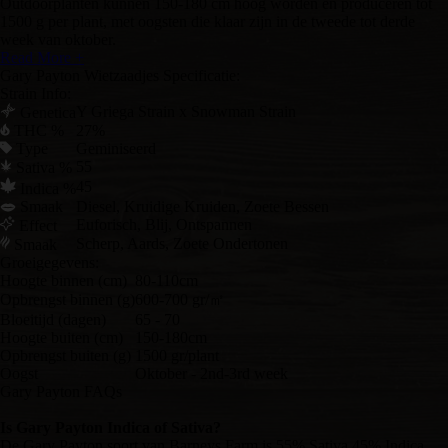
Outdoorplanten kunnen 150-180 cm hoog worden en produceren tot
1500 g per plant, met oogsten die klaar zijn in de tweede tot derde
week van oktober.
Read More +
Gary Payton Wietzaadjes Specificatie:
Strain Info:
Y Griega Strain x Snowman Strain
Genetica
THC %
27%
Type
Geminiseerd
55
Sativa %
45
Indica %
Smaak
Diesel, Kruidige Kruiden, Zoete Bessen
Euforisch, Blij, Ontspannen
Effect
Scherp, Aards, Zoete Ondertonen
Smaak
Groeigegevens:
Hoogte binnen (cm)
80-110cm
Opbrengst binnen (g)
600-700 gr/㎡
Bloeitijd (dagen)
65 - 70
Hoogte buiten (cm)
150-180cm
Opbrengst buiten (g)
1500 gr/plant
Oogst
Oktober - 2nd-3rd week
Gary Payton FAQs
Is Gary Payton Indica of Sativa?
De Gary Payton soort van Barneys Farm is 55% Sativa 45% Indica