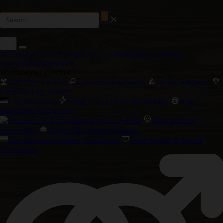
Wietzaadjes Collecties
Speciale Aanbiedingen
Groothandel
Aanmelden
Aanmelden
Wietzaadjes Collecties
Autoflower Zaden
Gefeminiseerde zaden
Nieuwe uitgaven
Cannabis Cup Winaars
Cali Wietzaden
Hoog THC Gehalte Wietzaadjes
Hoge
Opbrengst Wietzaadjes
Precision F1 Hybrids
Ontspannende
Wietsoorten
Hoge CBD Wietsoort Zaden
klassieke Amsterdamse Wietzaadjes
Beste Smaak & Aroma
Wietsoorten