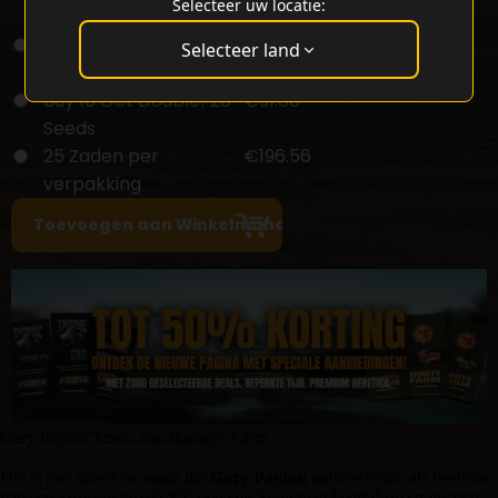
Selecteer uw locatie:
verpakking
5 Zaden per
€53.00
Selecteer land
verpakking
Buy 10 Get Double! 20
€91.00
Seeds
25 Zaden per
€196.56
verpakking
Gary Payton Strain van Barneys Farm
Het is niet alleen de naam die
Gary Payton
onderscheidt; als resultaat
van een kruising tussen Y Griega en Snowman heeft deze strain zich