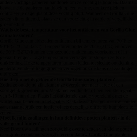
andere vochtige papieren handdoek om ze vochtig te houden. Daarna
bewaar je de papieren handdoek op een warme, donkere plek en
controleer je dagelijks of deze vochtig blijft. Wanneer de Gorilla Glue
zaden zijn ontkiemd, plaats ze dan voorzichtig in aarde of vergelijkbaar
groeimedium.
Wat is de beste temperatuur voor het ontkiemen van Gorilla Glue
cannabiszaden?
Gorilla Glue cannabiszaden ontkiemen bij temperaturen van 70°F tot
90°F (21°C tot 32°C). Temperaturen onder de 70°F (21°C) en boven
de 90°F (32°C) kunnen een gezonde ontkieming voorkomen of in
gevaar brengen. Lage temperaturen vertragen of stoppen zelfs de
ontkieming. Hoge temperaturen kunnen leiden tot slechte ontkieming,
achterblijvende of trage groei en verhogen ook de kans dat zaailingen
uitdrogen.
Hoe diep moet ik gekiemde Gorilla Glue zaden planten?
Zodra ze ontkiemd zijn, kunt u ze overplanten naar aarde of een
soortgelijk groeimedium. Maak met een lucifer of pen een klein gaatje
van 5-10 mm diep. Plaats het ontkiemde zaadje voorzichtig met de
wortel naar beneden in het gaatje. Raak de zaadjes niet met uw handen
aan, maar gebruik een lucifer of iets dergelijks om ze op hun plaats te
zetten.
Moet ik mijn zaailingen in hun definitieve potten planten / in de
volle grond buiten?
Nee! Door uw zaailingen zorgvuldig over te zetten van kleine potten
naar grotere containers, zorgt u ervoor dat uw Gorilla Glue-planten