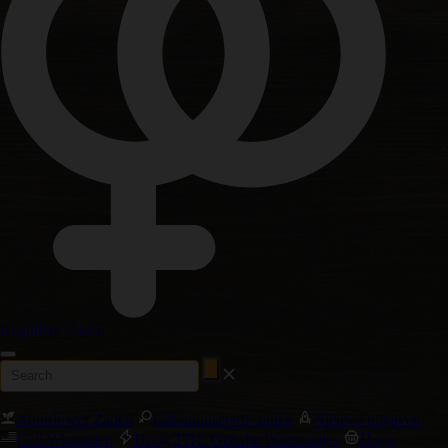
Reguliere Zaden
Autoflower Zaden
Gefeminiseerde zaden
Nieuwe uitgaven
Cali Wietzaden
Hoog THC Gehalte Wietzaadjes
Hoge