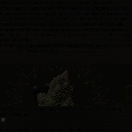
sterke, gezonde wortels ontwikkelen die een krachtige groei
ondersteunen. Kleinere potten drogen sneller uit, wat gunstig is in het
begin van de ontwikkeling van de plant. Dit stimuleert de wortels om
zich uit te breiden op zoek naar vocht en voedingsstoffen. Naarmate de
wortelstructuur de potten begint te vullen, stimuleert het geleidelijk
vergroten van de potten voortdurend nieuwe wortelgroei, waardoor
een continue, nauwkeurigere watergift en opname van voedingsstoffen
mogelijk wordt.
Gorilla Glue cannabiszaden worden strikt verkocht als souvenirs, voor
opslag en genetische bewaring.
Meld je nu aan voor onze nieuwsbrief en ontvang 15% korting op je
eerste bestelling!
Ik accepteer het privacybeleid en de algemene voorwaarden van