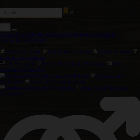
Wietzaadjes Collecties
Speciale Aanbiedingen
Groothandel
Aanmelden
Aanmelden
Wietzaadjes Collecties
Autoflower Zaden
Gefeminiseerde zaden
Nieuwe uitgaven
Cannabis Cup Winaars
Cali Wietzaden
Hoog THC Gehalte Wietzaadjes
Hoge
Opbrengst Wietzaadjes
Precision F1 Hybrids
Ontspannende
Wietsoorten
Hoge CBD Wietsoort Zaden
klassieke Amsterdamse Wietzaadjes
Beste Smaak & Aroma
Wietsoorten