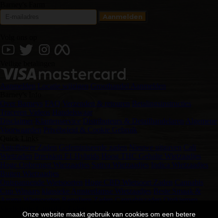
Barney's Farm
Volg ons op
Veilige betalingen
Aanmelden
Locatie wijzigen
Groothandel Aanmelden
Barney's Info
Over Barneys
FAQ
Verzenden & retouren
Betalingsinstructies
Traceren
Videos
Handelswaar
Disclaimer
Klantenservice
Distributeurs & Detailhandelaren
Algemene
Voorwaarden
Privébeleid & Cookie Gebruik
Quick Links
Autoflower Zaden
Gefeminiseerde zaden
Nieuwe uitgaven
Cali
Wietzaden
Precision F1 Hybrids
Hoog THC Gehalte Wietzaadjes
Hoge Opbrengst Wietzaadjes
Sativa Wietzaadjes
Indica Wietzaadjes
Buiten Wietzaadjes
Ontspannende Wietsoorten
Hoge CBD Wietsoort Zaden
Cannabis
Cup Winaars
klassieke Amsterdamse Wietzaadjes
Beste Smaak &
Aroma Wietsoorten
Reguliere Zaden
Cannabiszaden Ontkiemen
Medicinale Cannabis Zaden
Onze website maakt gebruik van cookies om een betere
Neem contact met ons op via