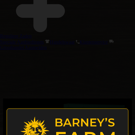
Reguliere Zaden
Speciale Aanbiedingen
Handelswaar
Klantenservice
Groothandel Aanmelden