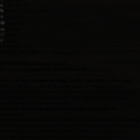
THC %
%
Type
Geminiseerd
Sativa %
Indica %
Smaak
Effect
Smaak
Groeigegevens:
Gorilla Glue FAQs
Is Gorilla Glue Indica of Sativa?
De Gorilla Glue soort van Barneys Farm is
Wat is de beste manier om mijn Gorilla Glue zaden te bewaren?
Om Gorilla Glue zaden op de juiste manier te bewaren, wordt
aanbevolen ze koel en donker te houden in een luchtdichte container,
bij voorkeur in een koelkast met de juiste etikettering en datering,
waarbij bevriezing wordt vermeden.
Wat is de beste methode om Gorilla Glue soort zaden te
ontkiemen?
Er zijn talloze technieken om Gorilla Glue cannabiszaden te ontkiemen
als dit in jouw locatie is toegestaan. De papieren handdoek methode is
een veelgebruikte methode waarbij de Gorilla Glue zaden op een
vochtige papieren handdoek worden geplaatst en bedekt met een