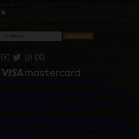
Meld je nu aan voor onze nieuwsbrief en ontvang 15% korting op je
eerste bestelling!
Ik accepteer het privacybeleid en de algemene voorwaarden van
Barney's Farm
Volg ons op
Veilige betalingen
Aanmelden
Locatie wijzigen
Groothandel Aanmelden
Barney's Info
Over Barneys
FAQ
Verzenden & retouren
Betalingsinstructies
Traceren
Videos
Handelswaar
Disclaimer
Klantenservice
Distributeurs & Detailhandelaren
Algemene
Voorwaarden
Privébeleid & Cookie Gebruik
Quick Links
Autoflower Zaden
Gefeminiseerde zaden
Nieuwe uitgaven
Cali
Wietzaden
Precision F1 Hybrids
Hoog THC Gehalte Wietzaadjes
Hoge Opbrengst Wietzaadjes
Sativa Wietzaadjes
Indica Wietzaadjes
Buiten Wietzaadjes