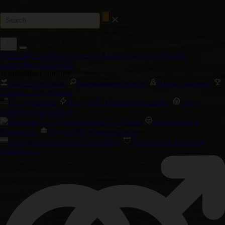
Wietzaadjes Collecties
Speciale Aanbiedingen
Groothandel
Aanmelden
Aanmelden
Wietzaadjes Collecties
Autoflower Zaden
Gefeminiseerde zaden
Nieuwe uitgaven
Cannabis Cup Winaars
Cali Wietzaden
Hoog THC Gehalte Wietzaadjes
Hoge
Opbrengst Wietzaadjes
Precision F1 Hybrids
Ontspannende
Wietsoorten
Hoge CBD Wietsoort Zaden
klassieke Amsterdamse Wietzaadjes
Beste Smaak & Aroma
Wietsoorten