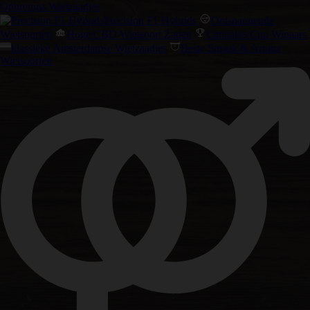
Opbrengst Wietzaadjes
Precision F1 Hybrids
Ontspannende
Wietsoorten
Hoge CBD Wietsoort Zaden
Cannabis Cup Winaars
klassieke Amsterdamse Wietzaadjes
Beste Smaak & Aroma
Wietsoorten