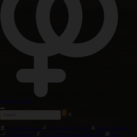
Reguliere Zaden
Autoflower Zaden
Gefeminiseerde zaden
Nieuwe uitgaven
Cali Wietzaden
Hoog THC Gehalte Wietzaadjes
Hoge