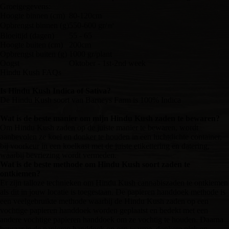
Groeigegevens:
Hoogte binnen (cm)
80-120cm
Opbrengst binnen (g)
550-600 gr/㎡
Bloeitijd (dagen)
55 - 65
Hoogte buiten (cm)
200cm
Opbrengst buiten (g)
1000 gr/plant
Oogst
Oktober - 1st-2nd week
Hindu Kush FAQs
Is Hindu Kush Indica of Sativa?
De Hindu Kush soort van Barneys Farm is 100% Indica
Wat is de beste manier om mijn Hindu Kush zaden te bewaren?
Om Hindu Kush zaden op de juiste manier te bewaren, wordt
aanbevolen ze koel en donker te houden in een luchtdichte container,
bij voorkeur in een koelkast met de juiste etikettering en datering,
waarbij bevriezing wordt vermeden.
Wat is de beste methode om Hindu Kush soort zaden te
ontkiemen?
Er zijn talloze technieken om Hindu Kush cannabiszaden te ontkiemen
als dit in jouw locatie is toegestaan. De papieren handdoek methode is
een veelgebruikte methode waarbij de Hindu Kush zaden op een
vochtige papieren handdoek worden geplaatst en bedekt met een
andere vochtige papieren handdoek om ze vochtig te houden. Daarna
bewaar je de papieren handdoek op een warme, donkere plek en