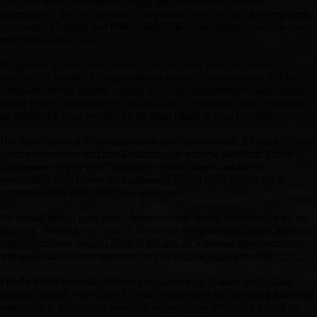
structuur, korte, bossige en stevige takken die deze variëteit
legendarisch hebben gemaakt. De planten ontwikkelen donkergroene,
gedrongen bladeren met brede bladschijven die kenmerkend zijn voor
pure Indica-genetica.
De planten kunnen ook paarse of diepe tinten vertonen, vooral
wanneer ze worden blootgesteld aan koudere temperaturen. Dikke,
compacte, dichte toppen vormen zich met uitzonderlijke harsproductie,
zwaar bedekt met trichomen in een dikke, rijpachtige laag, waardoor
de toppen kleverig worden en de plant ideaal is voor hasjmakers.
Het terpeenprofiel levert authentiek landrace-karakter. Klassieke Kush-
geuren domineren met hun kenmerkende scherpe kwaliteit. Frisse
citrusnoten zorgen voor helderheid, terwijl diepe, aardse en
houtachtige ondertonen dit traditionele aroma completeren dat al
generaties lang onveranderd is gebleven.
De smaak brengt pure indica-tevredenheid. Zoete sandelhout leidt de
ervaring, gevolgd door aardse diepte die het gehemelte grond geeft.
Citruselementen voegen frisheid toe aan dit klassieke smaakprofiel,
wat authentieke Kush-genetica op zijn best vertegenwoordigt.
Hindu Kush
levert de ultieme indica-ervaring. Zware body-stone
effecten zorgen voor diepe fysieke ontspanning die spanning kan doen
wegsmelten. Euforische sensaties verbeteren je stemming terwijl ze