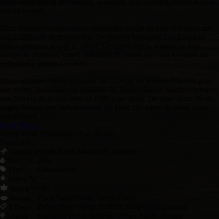
diepe ontspanning bevorderen, waardoor deze variëteit perfect is voor
rust en herstel.
Deze landrace-variëteit toont natuurlijke kracht en past zich goed aan
aan traditionele teeltmethoden. De planten behouden hun klassieke
indica-structuur terwijl ze zware hars produceren, waarbij ze hun
compacte dichtheid tonen, waardoor ze ideaal zijn voor kwekers die
authentieke genetica zoeken.
Binnenplanten blijven compact, 80-120 cm, en leveren 550-600 g/m²
aan dichte, harshoudende bloemen op. Buitenplanten bereiken hoogtes
van 200 cm en produceren tot 1000 g per plant. De bloei duurt 55-65
dagen binnen, met buitenoogsten die klaar zijn tegen de eerste week
van oktober.
Read More +
Hindu Kush Wietzaadjes Specificatie:
Strain Info:
Hindu Kush Mountains landrace
Genetica
THC %
26%
Type
Geminiseerd
Sativa %
100
Indica %
Smaak
Zoete Sandelhout, Aards, Citrus
Zware Body Stone, Euforie, Diepe Ontspanning
Effect
Klassieke Kush, Scherpe Citrus, Aards, Houtig
Smaak