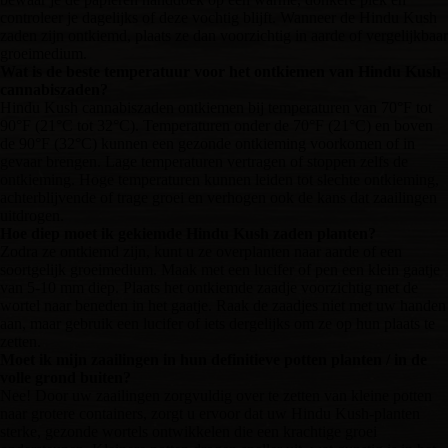
controleer je dagelijks of deze vochtig blijft. Wanneer de Hindu Kush
zaden zijn ontkiemd, plaats ze dan voorzichtig in aarde of vergelijkbaar
groeimedium.
Wat is de beste temperatuur voor het ontkiemen van Hindu Kush
cannabiszaden?
Hindu Kush cannabiszaden ontkiemen bij temperaturen van 70°F tot
90°F (21°C tot 32°C). Temperaturen onder de 70°F (21°C) en boven
de 90°F (32°C) kunnen een gezonde ontkieming voorkomen of in
gevaar brengen. Lage temperaturen vertragen of stoppen zelfs de
ontkieming. Hoge temperaturen kunnen leiden tot slechte ontkieming,
achterblijvende of trage groei en verhogen ook de kans dat zaailingen
uitdrogen.
Hoe diep moet ik gekiemde Hindu Kush zaden planten?
Zodra ze ontkiemd zijn, kunt u ze overplanten naar aarde of een
soortgelijk groeimedium. Maak met een lucifer of pen een klein gaatje
van 5-10 mm diep. Plaats het ontkiemde zaadje voorzichtig met de
wortel naar beneden in het gaatje. Raak de zaadjes niet met uw handen
aan, maar gebruik een lucifer of iets dergelijks om ze op hun plaats te
zetten.
Moet ik mijn zaailingen in hun definitieve potten planten / in de
volle grond buiten?
Nee! Door uw zaailingen zorgvuldig over te zetten van kleine potten
naar grotere containers, zorgt u ervoor dat uw Hindu Kush-planten
sterke, gezonde wortels ontwikkelen die een krachtige groei