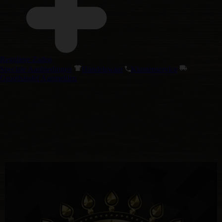
Reguliere Zaden
Speciale Aanbiedingen
Handelswaar
Klantenservice
Groothandel Aanmelden