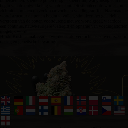
ondersteunen. Kleinere potten drogen sneller uit, wat gunstig is in het
begin van de ontwikkeling van de plant. Dit stimuleert de wortels om
zich uit te breiden op zoek naar vocht en voedingsstoffen. Naarmate de
wortelstructuur de potten begint te vullen, stimuleert het geleidelijk
vergroten van de potten voortdurend nieuwe wortelgroei, waardoor
een continue, nauwkeurigere watergift en opname van voedingsstoffen
mogelijk wordt.
Hindu Kush cannabiszaden worden strikt verkocht als souvenirs, voor
opslag en genetische bewaring.