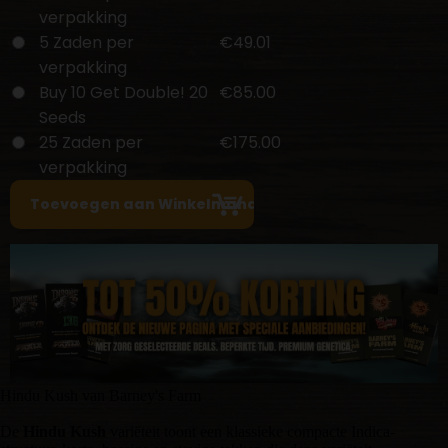
verpakking
5 Zaden per
€49.01
verpakking
Buy 10 Get Double! 20
€85.00
Seeds
25 Zaden per
€175.00
verpakking
Hindu Kush van Barney's Farm
De
Hindu Kush
variëteit toont een klassieke compacte Indica-