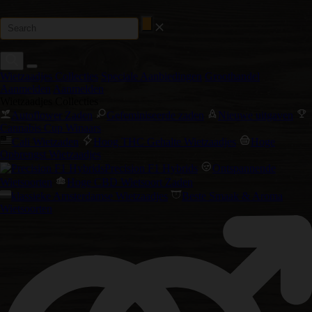
Wietzaadjes Collecties
Speciale Aanbiedingen
Groothandel
Aanmelden
Aanmelden
Wietzaadjes Collecties
Autoflower Zaden
Gefeminiseerde zaden
Nieuwe uitgaven
Cannabis Cup Winaars
Cali Wietzaden
Hoog THC Gehalte Wietzaadjes
Hoge
Opbrengst Wietzaadjes
Precision F1 Hybrids
Ontspannende
Wietsoorten
Hoge CBD Wietsoort Zaden
klassieke Amsterdamse Wietzaadjes
Beste Smaak & Aroma
Wietsoorten