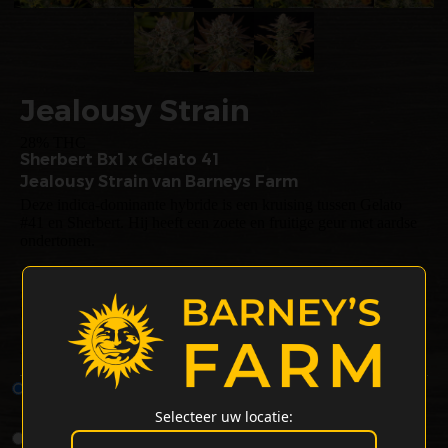
Jealousy Strain
28% THC
Sherbert Bx1 x Gelato 41
Jealousy Strain van Barneys Farm
Deze indica-dominante hybride is een kruising tussen Gelato
#41 en Sherbert. Hij heeft een zoete en fruitige geur met aardse
ondertonen.
Gebruikers ervaren ontspannende en euforische effecten met een
zachte body buzz. THC-gehalte van 28%. Binnenplanten
bereiken een hoogte van 120-150 cm met een potentiële
opbrengst van maximaal 700 g/m².
Jealousy Wietzaadjes - Type: Gefeminiseerde Wietsoort
1 Zaden per
€9.00
€14.00
verpakking
Selecteer uw locatie:
3 Zaden per
€23.99
€36.97