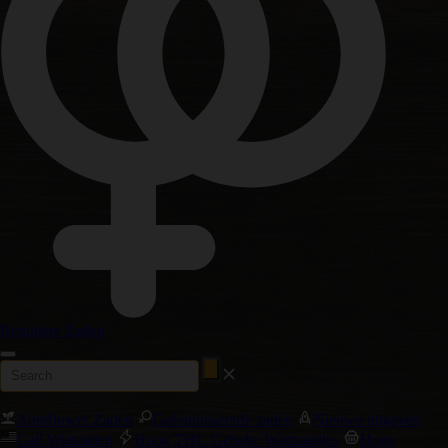
Reguliere Zaden
Autoflower Zaden
Gefeminiseerde zaden
Nieuwe uitgaven
Cali Wietzaden
Hoog THC Gehalte Wietzaadjes
Hoge