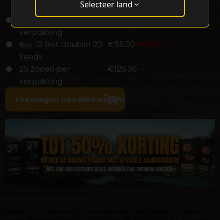
Selecteer land
verpakking
5 Zaden per
€34.00
€52.50
verpakking
Buy 10 Get Double! 20
€59.00
€91.00
Seeds
25 Zaden per
€126.36
verpakking
Jealousy van Barneys Farm
Jealousy
vertegenwoordigt geavanceerde hybridisatietechnieken,
waarbij de premium genetica van Sherbert Bx1 en Gelato 41 wordt