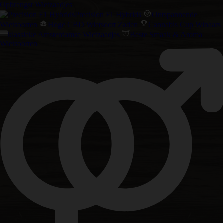
Opbrengst Wietzaadjes
Precision F1 Hybrids
Ontspannende
Wietsoorten
Hoge CBD Wietsoort Zaden
Cannabis Cup Winaars
klassieke Amsterdamse Wietzaadjes
Beste Smaak & Aroma
Wietsoorten