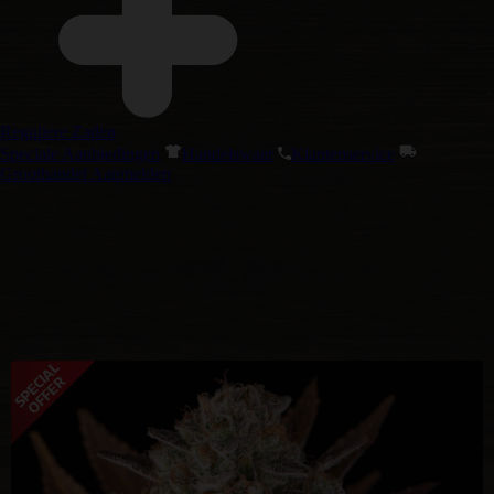
Reguliere Zaden
Speciale Aanbiedingen
Handelswaar
Klantenservice
Groothandel Aanmelden