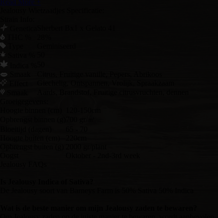
Read More +
Jealousy Wietzaadjes Specificatie:
Strain Info:
Sherbert Bx1 x Gelato 41
Genetica
THC %
28%
Type
Geminiseerd
50
Sativa %
50
Indica %
Smaak
Citrus, Fruitige vanille, Pepers, Abrikoos
Giechelig, Ontspannen, Vrolijk, Spraakzaam
Effect
Aards, Brandstof, Fruitige citrusvruchten, dennen
Smaak
Groeigegevens:
Hoogte binnen (cm)
120-150cm
Opbrengst binnen (g)
700 gr/㎡
Bloeitijd (dagen)
65 - 70
Hoogte buiten (cm)
220cm
Opbrengst buiten (g)
2000 gr/plant
Oogst
Oktober - 2nd-3rd week
Jealousy FAQs
Is Jealousy Indica of Sativa?
De Jealousy soort van Barneys Farm is 50% Sativa 50% Indica
Wat is de beste manier om mijn Jealousy zaden te bewaren?
Om Jealousy zaden op de juiste manier te bewaren, wordt aanbevolen