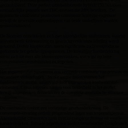
gecombineerd. Deze perfect uitgebalanceerde hybride (50/50) toont
uitzonderlijke potentie met THC-niveaus die 28% bereiken. De
genetische combinatie produceert consistente fenotype-expressie
terwijl de gewenste eigenschappen van beide ouderlijnen worden
gemaximaliseerd.
De bloemen ontwikkelen zich met uitzonderlijke uniformiteit, waarbij
geavanceerde kelkvorming en gestructureerde ontwikkeling wordt
getoond. Dichte knoplocaties tonen significante trichoomproductie
gedurende het gehele rijpingsproces. De kristallijne harsbedekking
strekt zich uit over alle bloemoppervlakken, wat wijst op hoge
concentraties cannabinoïden en terpenen.
Het terpeenprofiel presenteert een verfijnde combinatie van primaire en
secundaire verbindingen. Sterke aardse tonen vormen het
fundamentele aroma, aangevuld door uitgesproken koolwaterstof-
elementen. Citrus-terpenen zorgen voor helderheid in het profiel,
terwijl uitgesproken dennennoten de complexe aromatische structuur
voltooien.
De combinatie creëert een veelzijdige geurhandtekening. De
consumptie-ervaring onthult progressieve lagen van terpeenexpressie.
Aanvankelijke citrusnoten gaan over in complexe fruitige en vanille-
karakteristieken. Subtiele pepernoten bieden onverwachte complexiteit,