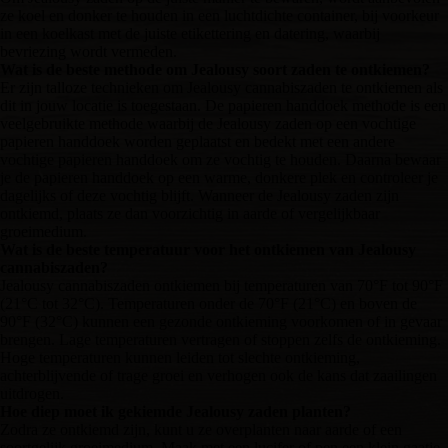
ze koel en donker te houden in een luchtdichte container, bij voorkeur
in een koelkast met de juiste etikettering en datering, waarbij
bevriezing wordt vermeden.
Wat is de beste methode om Jealousy soort zaden te ontkiemen?
Er zijn talloze technieken om Jealousy cannabiszaden te ontkiemen als
dit in jouw locatie is toegestaan. De papieren handdoek methode is een
veelgebruikte methode waarbij de Jealousy zaden op een vochtige
papieren handdoek worden geplaatst en bedekt met een andere
vochtige papieren handdoek om ze vochtig te houden. Daarna bewaar
je de papieren handdoek op een warme, donkere plek en controleer je
dagelijks of deze vochtig blijft. Wanneer de Jealousy zaden zijn
ontkiemd, plaats ze dan voorzichtig in aarde of vergelijkbaar
groeimedium.
Wat is de beste temperatuur voor het ontkiemen van Jealousy
cannabiszaden?
Jealousy cannabiszaden ontkiemen bij temperaturen van 70°F tot 90°F
(21°C tot 32°C). Temperaturen onder de 70°F (21°C) en boven de
90°F (32°C) kunnen een gezonde ontkieming voorkomen of in gevaar
brengen. Lage temperaturen vertragen of stoppen zelfs de ontkieming.
Hoge temperaturen kunnen leiden tot slechte ontkieming,
achterblijvende of trage groei en verhogen ook de kans dat zaailingen
uitdrogen.
Hoe diep moet ik gekiemde Jealousy zaden planten?
Zodra ze ontkiemd zijn, kunt u ze overplanten naar aarde of een
soortgelijk groeimedium. Maak met een lucifer of pen een klein gaatje