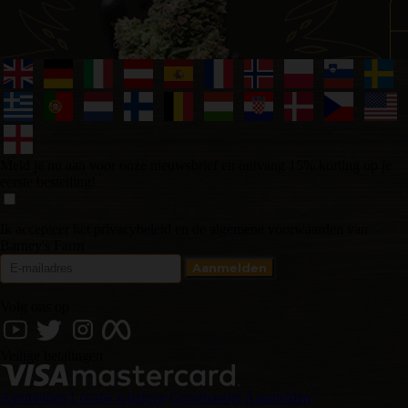
Meld je nu aan voor onze nieuwsbrief en ontvang 15% korting op je
eerste bestelling!
Ik accepteer het privacybeleid en de algemene voorwaarden van
Barney's Farm
Volg ons op
Veilige betalingen
Aanmelden
Locatie wijzigen
Groothandel Aanmelden