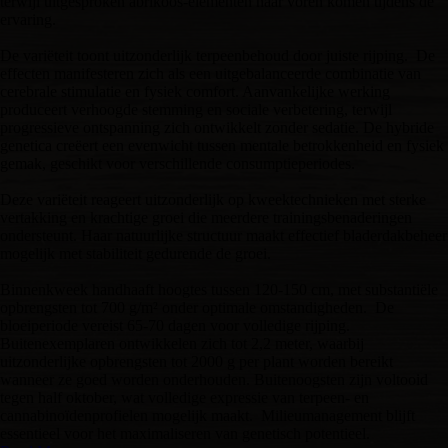
terwijl uitgesproken abrikoos-elementen naar voren komen tijdens de
ervaring.
De variëteit toont uitzonderlijk terpeenbehoud door juiste rijping. De
effecten manifesteren zich als een uitgebalanceerde combinatie van
cerebrale stimulatie en fysiek comfort. Aanvankelijke werking
produceert verhoogde stemming en sociale verbetering, terwijl
progressieve ontspanning zich ontwikkelt zonder sedatie. De hybride
genetica creëert een evenwicht tussen mentale betrokkenheid en fysiek
gemak, geschikt voor verschillende consumptieperiodes.
Deze variëteit reageert uitzonderlijk op kweektechnieken met sterke
vertakking en krachtige groei die meerdere trainingsbenaderingen
ondersteunt. Haar natuurlijke structuur maakt effectief bladerdakbeheer
mogelijk met stabiliteit gedurende de groei.
Binnenkweek handhaaft hoogtes tussen 120-150 cm, met substantiële
opbrengsten tot 700 g/m² onder optimale omstandigheden. De
bloeiperiode vereist 65-70 dagen voor volledige rijping.
Buitenexemplaren ontwikkelen zich tot 2,2 meter, waarbij
uitzonderlijke opbrengsten tot 2000 g per plant worden bereikt
wanneer ze goed worden onderhouden. Buitenoogsten zijn voltooid
tegen half oktober, wat volledige expressie van terpeen- en
cannabinoïdenprofielen mogelijk maakt. Milieumanagement blijft
essentieel voor het maximaliseren van genetisch potentieel.