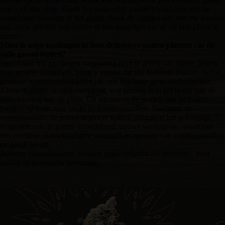
van 5-10 mm diep. Plaats het ontkiemde zaadje voorzichtig met de
wortel naar beneden in het gaatje. Raak de zaadjes niet met uw handen
aan, maar gebruik een lucifer of iets dergelijks om ze op hun plaats te
zetten.
Moet ik mijn zaailingen in hun definitieve potten planten / in de
volle grond buiten?
Nee! Door uw zaailingen zorgvuldig over te zetten van kleine potten
naar grotere containers, zorgt u ervoor dat uw Jealousy-planten sterke,
gezonde wortels ontwikkelen die een krachtige groei ondersteunen.
Kleinere potten drogen sneller uit, wat gunstig is in het begin van de
ontwikkeling van de plant. Dit stimuleert de wortels om zich uit te
breiden op zoek naar vocht en voedingsstoffen. Naarmate de
wortelstructuur de potten begint te vullen, stimuleert het geleidelijk
vergroten van de potten voortdurend nieuwe wortelgroei, waardoor
een continue, nauwkeurigere watergift en opname van voedingsstoffen
mogelijk wordt.
Jealousy cannabiszaden worden strikt verkocht als souvenirs, voor
opslag en genetische bewaring.