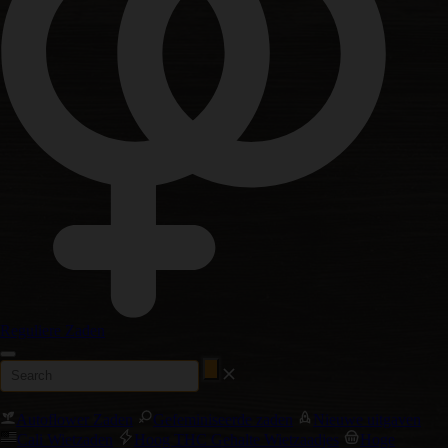
Reguliere Zaden
Autoflower Zaden
Gefeminiseerde zaden
Nieuwe uitgaven
Cali Wietzaden
Hoog THC Gehalte Wietzaadjes
Hoge