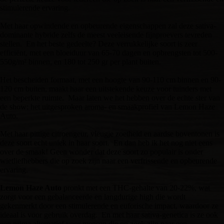
stimulerende ervaring.
Met haar opwindende en opbeurende eigenschappen zal deze sativa-
dominante hybride zelfs de meest veeleisende fijnproevers tevreden
stellen. En het beste gedeelte? Deze verrukkelijke soort is zeer
efficiënt, met een bloeiduur van 65-70 dagen en opbrengsten tot 500-
550g/m² binnen, en 180 tot 250 gr per plant buiten.
Het bescheiden formaat, met een hoogte van 90-110 cm binnen en 90-
120 cm buiten, maakt haar een uitstekende keuze voor tuinders met
een beperkte ruimte. Maar laten we het hebben over de echte ster van
de show: het uitgesproken aroma- en smaakprofiel van Lemon Haze
Auto.
Met haar pittige citroengeur, vleugje zoetheid en aardse boventonen is
deze soort echt uniek in haar soort. En dan heb ik het nog niet eens
over de smaak! Geen wonder dat deze soort zo populair is onder
wietliefhebbers die op zoek zijn naar een verfrissende en opbeurende
ervaring.
Lemon Haze Auto
pronkt met een THC-gehalte van 20-22%, wat
zorgt voor een gebalanceerde en langdurige high die wordt
gekenmerkt door een stimulerende en euforische impact, waardoor ze
ideaal is voor gebruik overdag. En met haar sativa-genetica is ze ook
een prima alternatief voor mensen die op zoek zijn naar een