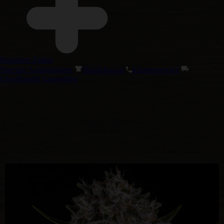
Reguliere Zaden
Speciale Aanbiedingen
Handelswaar
Klantenservice
Groothandel Aanmelden