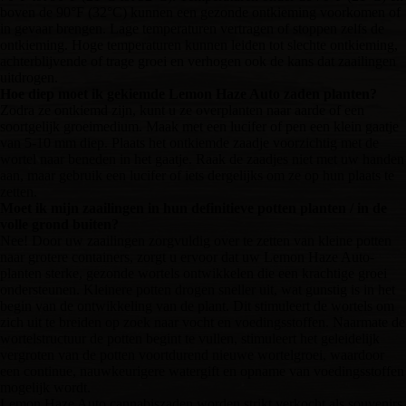
boven de 90°F (32°C) kunnen een gezonde ontkieming voorkomen of
in gevaar brengen. Lage temperaturen vertragen of stoppen zelfs de
ontkieming. Hoge temperaturen kunnen leiden tot slechte ontkieming,
achterblijvende of trage groei en verhogen ook de kans dat zaailingen
uitdrogen.
Hoe diep moet ik gekiemde Lemon Haze Auto zaden planten?
Zodra ze ontkiemd zijn, kunt u ze overplanten naar aarde of een
soortgelijk groeimedium. Maak met een lucifer of pen een klein gaatje
van 5-10 mm diep. Plaats het ontkiemde zaadje voorzichtig met de
wortel naar beneden in het gaatje. Raak de zaadjes niet met uw handen
aan, maar gebruik een lucifer of iets dergelijks om ze op hun plaats te
zetten.
Moet ik mijn zaailingen in hun definitieve potten planten / in de
volle grond buiten?
Nee! Door uw zaailingen zorgvuldig over te zetten van kleine potten
naar grotere containers, zorgt u ervoor dat uw Lemon Haze Auto-
planten sterke, gezonde wortels ontwikkelen die een krachtige groei
ondersteunen. Kleinere potten drogen sneller uit, wat gunstig is in het
begin van de ontwikkeling van de plant. Dit stimuleert de wortels om
zich uit te breiden op zoek naar vocht en voedingsstoffen. Naarmate de
wortelstructuur de potten begint te vullen, stimuleert het geleidelijk
vergroten van de potten voortdurend nieuwe wortelgroei, waardoor
een continue, nauwkeurigere watergift en opname van voedingsstoffen
mogelijk wordt.
Lemon Haze Auto cannabiszaden worden strikt verkocht als souvenirs,