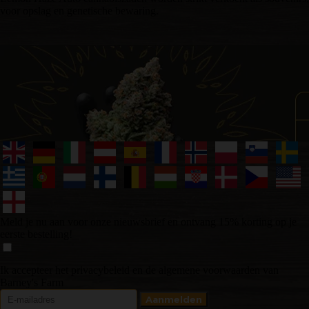
voor opslag en genetische bewaring.
Meld je nu aan voor onze nieuwsbrief en ontvang 15% korting op je
eerste bestelling!
Ik accepteer het privacybeleid en de algemene voorwaarden van
Barney's Farm