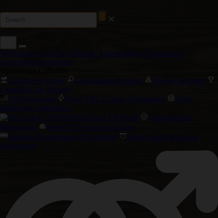
Wietzaadjes Collecties
Speciale Aanbiedingen
Groothandel
Aanmelden
Aanmelden
Wietzaadjes Collecties
Autoflower Zaden
Gefeminiseerde zaden
Nieuwe uitgaven
Cannabis Cup Winaars
Cali Wietzaden
Hoog THC Gehalte Wietzaadjes
Hoge
Opbrengst Wietzaadjes
Precision F1 Hybrids
Ontspannende
Wietsoorten
Hoge CBD Wietsoort Zaden
klassieke Amsterdamse Wietzaadjes
Beste Smaak & Aroma
Wietsoorten