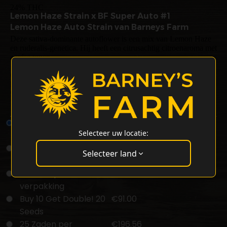
24% THC
Lemon Haze Strain x BF Super Auto #1
Lemon Haze Auto Strain van Barneys Farm
Deze sativa-dominante autoflower is een mix van Lemon Haze
en ruderalis-genetica. Hij heeft een citrusachtig citroenaroma met
aardse tonen.
Gebruikers ervaren energieke en opbeurende effecten met een
heldere high. THC-gehalte van 24%. De planten worden binnen
90-110 cm hoog en kunnen tot 450-550 g/m² produceren.
Lemon Haze Auto Wietzaadjes - Type: Autoflower-soort
1 Zaden per
€14.00
Selecteer uw locatie:
verpakking
3 Zaden per
€37.00
Selecteer land
verpakking
5 Zaden per
€53.00
verpakking
Buy 10 Get Double! 20
€91.00
Seeds
25 Zaden per
€196.56