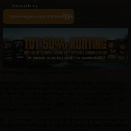
verpakking
Lemon Haze Auto van Barney's Farm
Was je altijd al op zoek naar een echt uitzonderlijke soort die je een
jonger en verkwikkend gevoel geeft? Zoek niet verder, we hebben
precies wat je zoekt:
Lemon Haze Auto.
Deze verbluffende
cannabissoort is het resultaat van een gepassioneerde en prikkelende
fusie tussen de uitzonderlijke genetica van Lemon Haze en de
krachtige BF Super Auto #1.
Het is geen wonder dat deze bekroonde soort erg gewild is bij zowel
recreatieve als medicinale cannabisliefhebbers.
Lemon Haze Auto
is
de perfecte keuze voor iedereen die op zoek is naar een verfrissende en