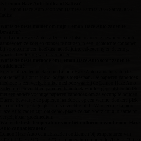
Is Lemon Haze Auto Indica of Sativa?
De Lemon Haze Auto soort van Barneys Farm is 70% Sativa 30%
Indica
Wat is de beste manier om mijn Lemon Haze Auto zaden te
bewaren?
Om Lemon Haze Auto zaden op de juiste manier te bewaren, wordt
aanbevolen ze koel en donker te houden in een luchtdichte container,
bij voorkeur in een koelkast met de juiste etikettering en datering,
waarbij bevriezing wordt vermeden.
Wat is de beste methode om Lemon Haze Auto soort zaden te
ontkiemen?
Er zijn talloze technieken om Lemon Haze Auto cannabiszaden te
ontkiemen als dit in jouw locatie is toegestaan. De papieren handdoek
methode is een veelgebruikte methode waarbij de Lemon Haze Auto
zaden op een vochtige papieren handdoek worden geplaatst en bedekt
met een andere vochtige papieren handdoek om ze vochtig te houden.
Daarna bewaar je de papieren handdoek op een warme, donkere plek
en controleer je dagelijks of deze vochtig blijft. Wanneer de Lemon
Haze Auto zaden zijn ontkiemd, plaats ze dan voorzichtig in aarde of
vergelijkbaar groeimedium.
Wat is de beste temperatuur voor het ontkiemen van Lemon Haze
Auto cannabiszaden?
Lemon Haze Auto cannabiszaden ontkiemen bij temperaturen van
70°F tot 90°F (21°C tot 32°C). Temperaturen onder de 70°F (21°C) en