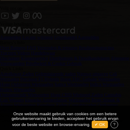
Volg ons op
Veilige betalingen
Aanmelden
Locatie wijzigen
Groothandel Aanmelden
Barney's Info
Over Barneys
FAQ
Verzenden & retouren
Betalingsinstructies
Traceren
Videos
Handelswaar
Disclaimer
Klantenservice
Distributeurs & Detailhandelaren
Algemene
Voorwaarden
Privébeleid & Cookie Gebruik
Quick Links
Autoflower Zaden
Gefeminiseerde zaden
Nieuwe uitgaven
Cali
Wietzaden
Precision F1 Hybrids
Hoog THC Gehalte Wietzaadjes
Hoge Opbrengst Wietzaadjes
Sativa Wietzaadjes
Indica Wietzaadjes
Buiten Wietzaadjes
Ontspannende Wietsoorten
Hoge CBD Wietsoort Zaden
Cannabis
Cup Winaars
klassieke Amsterdamse Wietzaadjes
Beste Smaak &
Aroma Wietsoorten
Reguliere Zaden
Cannabiszaden Ontkiemen
Medicinale Cannabis Zaden
Onze website maakt gebruik van cookies om een betere
Neem contact met ons op via
gebruikerservaring te bieden, accepteer het gebruik ervan
Barney's Souvenirs BV Haarlemmerstraat 98 1013 EW Amsterdam
voor de beste website en browse-ervaring.
✔ OK
?
+31 204 117 249
customersupport@barneysfarm.com