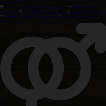
Opbrengst Wietzaadjes
Precision F1 Hybrids
Ontspannende
Wietsoorten
Hoge CBD Wietsoort Zaden
Cannabis Cup Winaars
klassieke Amsterdamse Wietzaadjes
Beste Smaak & Aroma
Wietsoorten