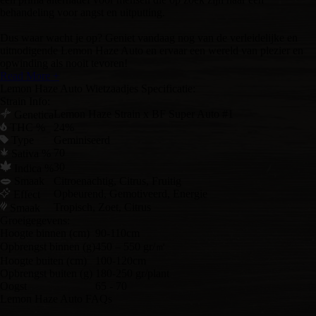
behandeling voor angst en uitputting.
Dus waar wacht je op? Geniet vandaag nog van de verleidelijke en
uitnodigende Lemon Haze Auto en ervaar een wereld van plezier en
opwinding als nooit tevoren!
Read More +
Lemon Haze Auto Wietzaadjes Specificatie:
Strain Info:
Lemon Haze Strain x BF Super Auto #1
Genetica
THC %
24%
Type
Geminiseerd
70
Sativa %
30
Indica %
Smaak
Citroenachtig, Citrus, Fruitig
Opbeurend, Gemotiveerd, Energie
Effect
Tropisch, Zoet, Citrus
Smaak
Groeigegevens:
Hoogte binnen (cm)
90-110cm
Opbrengst binnen (g)
450 – 550 gr/㎡
Hoogte buiten (cm)
100-120cm
Opbrengst buiten (g)
180-250 gr/plant
Oogst
65 - 70
Lemon Haze Auto FAQs