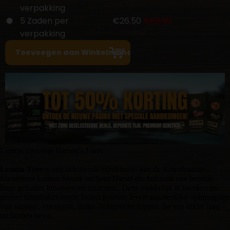
verpakking
5 Zaden per
€26.50
€52.50
verpakking
Lemon Tree van Barney's Farm
Lemon Tree
is een bekroonde combinatie van de Amerikaanse
klassiekers Lemon Skunk en Sour Diesel die bol staat van heerlijk
hoge gehaltes limoneen en myrceen. Deze makkelijk te kweken en
perfect uitgebalanceerde Indica hybride levert aanzienlijke opbrengsten
van sappige, compacte, ijzige, lichtgroene toppen die een dikke laag
trichomen bevat.