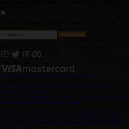
Meld je nu aan voor onze nieuwsbrief en ontvang 15% korting op je
eerste bestelling!
Ik accepteer het privacybeleid en de algemene voorwaarden van
Barney's Farm
Volg ons op
Veilige betalingen
Aanmelden
Locatie wijzigen
Groothandel Aanmelden
Barney's Info
Over Barneys
FAQ
Verzenden & retouren
Betalingsinstructies
Traceren
Videos
Handelswaar
Disclaimer
Klantenservice
Distributeurs & Detailhandelaren
Algemene
Voorwaarden
Privébeleid & Cookie Gebruik
Quick Links
Autoflower Zaden
Gefeminiseerde zaden
Nieuwe uitgaven
Cali
Wietzaden
Precision F1 Hybrids
Hoog THC Gehalte Wietzaadjes
Hoge Opbrengst Wietzaadjes
Sativa Wietzaadjes
Indica Wietzaadjes
Buiten Wietzaadjes