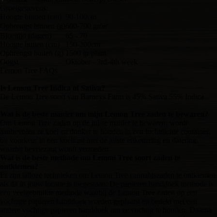
Groeigegevens:
Hoogte binnen (cm)
90-100cm
Opbrengst binnen (g)
600-700 gr/㎡
Bloeitijd (dagen)
65 - 70
Hoogte buiten (cm)
150-200cm
Opbrengst buiten (g)
1500 gr/plant
Oogst
Oktober - 3rd-4th week
Lemon Tree FAQs
Is Lemon Tree Indica of Sativa?
De Lemon Tree soort van Barneys Farm is 45% Sativa 55% Indica
Wat is de beste manier om mijn Lemon Tree zaden te bewaren?
Om Lemon Tree zaden op de juiste manier te bewaren, wordt
aanbevolen ze koel en donker te houden in een luchtdichte container,
bij voorkeur in een koelkast met de juiste etikettering en datering,
waarbij bevriezing wordt vermeden.
Wat is de beste methode om Lemon Tree soort zaden te
ontkiemen?
Er zijn talloze technieken om Lemon Tree cannabiszaden te ontkiemen
als dit in jouw locatie is toegestaan. De papieren handdoek methode is
een veelgebruikte methode waarbij de Lemon Tree zaden op een
vochtige papieren handdoek worden geplaatst en bedekt met een
andere vochtige papieren handdoek om ze vochtig te houden. Daarna