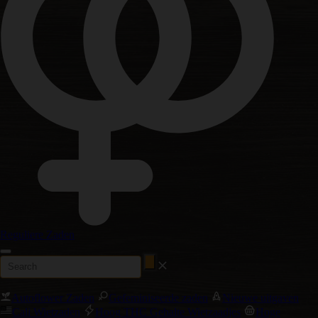
Reguliere Zaden
Autoflower Zaden
Gefeminiseerde zaden
Nieuwe uitgaven
Cali Wietzaden
Hoog THC Gehalte Wietzaadjes
Hoge