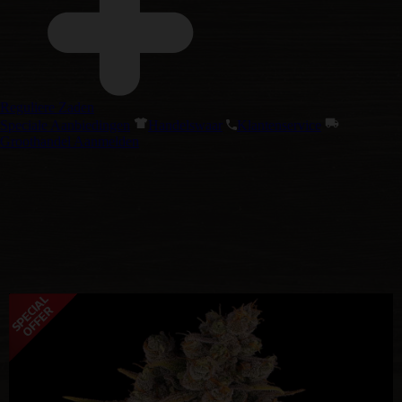
Reguliere Zaden
Speciale Aanbiedingen
Handelswaar
Klantenservice
Groothandel Aanmelden