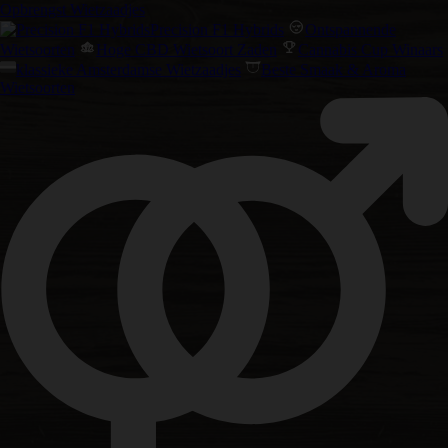
Opbrengst Wietzaadjes
Precision F1 Hybrids
Ontspannende
Wietsoorten
Hoge CBD Wietsoort Zaden
Cannabis Cup Winaars
klassieke Amsterdamse Wietzaadjes
Beste Smaak & Aroma
Wietsoorten