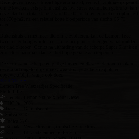
Deze geven frisse, citrusachtige aroma’s af, een echt zintuigelijk genot
om te kweken. Als je binnenshuis low stress technieken gebruikt, kan
deze plant een totale lengte van 90-100 cm bereiken met een opbrengst
tot 650g/m2, na een relatief korte bloeiperiode van slechts 65-70
dagen.
Buitenshuis en met meer tijd om te evolueren, kan de
Lemon Tree
twee meter hoog worden en 1,5 kg per plant opbrengen vanaf midden
tot eind oktober. Geniet na uitharding van de scherpe Super Skunk en
zure citroenaroma’s dankzij het hoge gehalte aan terpenen.
De verfrissend scherpe en pittige limoen en dieselondertonen maken
deze soort ongelooflijk uniek, waardoor je de hele dag blij en
opgewekt blijft, wat je ook doet.
Read More +
Lemon Tree Wietzaadjes Specificatie:
Strain Info:
Lemon Skunk x Sour Diesel
Genetica
THC %
26%
Type
Geminiseerd
45
Sativa %
55
Indica %
Smaak
Verse citroenen, tropische zure citrus
Blij, ontspannen, euforisch
Effect
Zuur, Citroen, Scherp, Diesel
Smaak