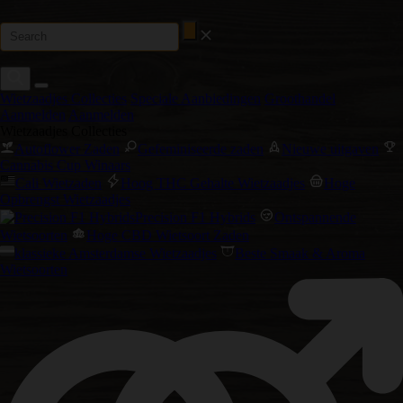
Wietzaadjes Collecties
Speciale Aanbiedingen
Groothandel
Aanmelden
Aanmelden
Wietzaadjes Collecties
Autoflower Zaden
Gefeminiseerde zaden
Nieuwe uitgaven
Cannabis Cup Winaars
Cali Wietzaden
Hoog THC Gehalte Wietzaadjes
Hoge
Opbrengst Wietzaadjes
Precision F1 Hybrids
Ontspannende
Wietsoorten
Hoge CBD Wietsoort Zaden
klassieke Amsterdamse Wietzaadjes
Beste Smaak & Aroma
Wietsoorten