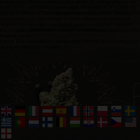
ondersteunen. Kleinere potten drogen sneller uit, wat gunstig is in het
begin van de ontwikkeling van de plant. Dit stimuleert de wortels om
zich uit te breiden op zoek naar vocht en voedingsstoffen. Naarmate de
wortelstructuur de potten begint te vullen, stimuleert het geleidelijk
vergroten van de potten voortdurend nieuwe wortelgroei, waardoor
een continue, nauwkeurigere watergift en opname van voedingsstoffen
mogelijk wordt.
Lemon Tree cannabiszaden worden strikt verkocht als souvenirs, voor
opslag en genetische bewaring.