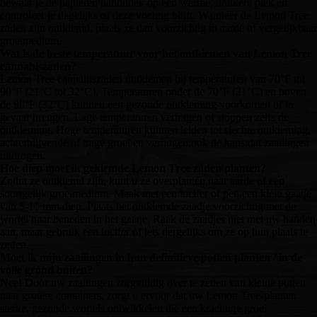
bewaar je de papieren handdoek op een warme, donkere plek en
controleer je dagelijks of deze vochtig blijft. Wanneer de Lemon Tree
zaden zijn ontkiemd, plaats ze dan voorzichtig in aarde of vergelijkbaar
groeimedium.
Wat is de beste temperatuur voor het ontkiemen van Lemon Tree
cannabiszaden?
Lemon Tree cannabiszaden ontkiemen bij temperaturen van 70°F tot
90°F (21°C tot 32°C). Temperaturen onder de 70°F (21°C) en boven
de 90°F (32°C) kunnen een gezonde ontkieming voorkomen of in
gevaar brengen. Lage temperaturen vertragen of stoppen zelfs de
ontkieming. Hoge temperaturen kunnen leiden tot slechte ontkieming,
achterblijvende of trage groei en verhogen ook de kans dat zaailingen
uitdrogen.
Hoe diep moet ik gekiemde Lemon Tree zaden planten?
Zodra ze ontkiemd zijn, kunt u ze overplanten naar aarde of een
soortgelijk groeimedium. Maak met een lucifer of pen een klein gaatje
van 5-10 mm diep. Plaats het ontkiemde zaadje voorzichtig met de
wortel naar beneden in het gaatje. Raak de zaadjes niet met uw handen
aan, maar gebruik een lucifer of iets dergelijks om ze op hun plaats te
zetten.
Moet ik mijn zaailingen in hun definitieve potten planten / in de
volle grond buiten?
Nee! Door uw zaailingen zorgvuldig over te zetten van kleine potten
naar grotere containers, zorgt u ervoor dat uw Lemon Tree-planten
sterke, gezonde wortels ontwikkelen die een krachtige groei