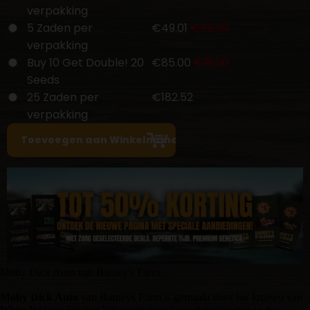
verpakking
5 Zaden per
€49.01
€52.50
verpakking
Buy 10 Get Double! 20
€85.00
€91.00
Seeds
25 Zaden per
€182.52
verpakking
Moby Dick Auto van Barney's Farm
Moby Dick Auto
van Barneys Farm is gemaakt door het kruisen van
White Widow, één van 's werelds meest populaire soorten in de