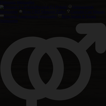
Opbrengst Wietzaadjes
Precision F1 Hybrids
Ontspannende
Wietsoorten
Hoge CBD Wietsoort Zaden
Cannabis Cup Winaars
klassieke Amsterdamse Wietzaadjes
Beste Smaak & Aroma
Wietsoorten