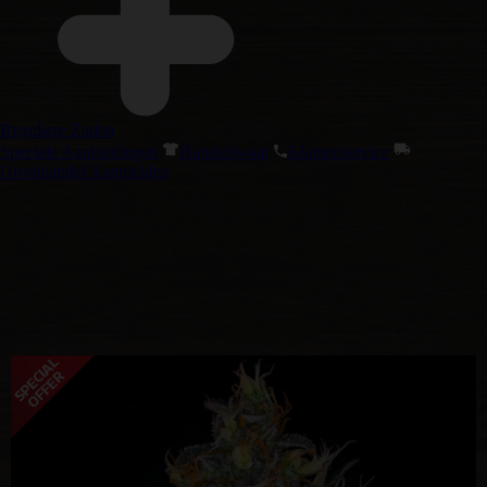
Reguliere Zaden
Speciale Aanbiedingen
Handelswaar
Klantenservice
Groothandel Aanmelden