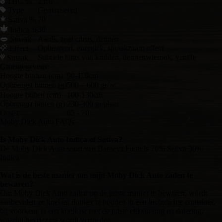
THC %
23%
Type
Geminiseerd
70
Sativa %
30
Indica %
Smaak
Aards, zoet citrus, dennen
Opbeurend, energiek, spraakzaam effect
Effect
Subtiele hints van kruiden, dennenwierook, vanille
Smaak
Groeigegevens:
Hoogte binnen (cm)
90-110cm
Opbrengst binnen (g)
500 – 600 gr/㎡
Hoogte buiten (cm)
100-130cm
Opbrengst buiten (g)
230-300 gr/plant
Oogst
65 - 70
Moby Dick Auto FAQs
Is Moby Dick Auto Indica of Sativa?
De Moby Dick Auto soort van Barneys Farm is 70% Sativa 30%
Indica
Wat is de beste manier om mijn Moby Dick Auto zaden te
bewaren?
Om Moby Dick Auto zaden op de juiste manier te bewaren, wordt
aanbevolen ze koel en donker te houden in een luchtdichte container,
bij voorkeur in een koelkast met de juiste etikettering en datering,
waarbij bevriezing wordt vermeden.