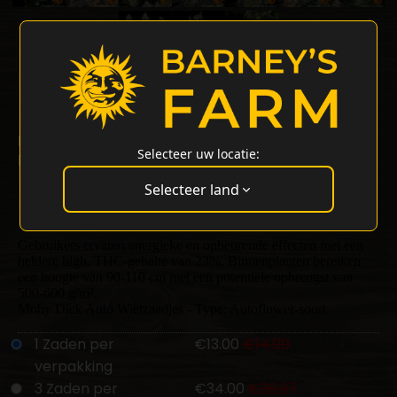
Moby Dick Auto Strain
23% THC
Moby Dick x BF Super Auto #1
Selecteer uw locatie:
Moby Dick Auto Strain van Barneys Farm
Deze sativa-dominante autoflower is een mix van Moby Dick en
Selecteer land
BF Super Auto #1. Hij heeft een zoete en citrusachtige geur met
houtachtige ondertonen.
Gebruikers ervaren energieke en opbeurende effecten met een
heldere high. THC-gehalte van 23%. Binnenplanten bereiken
een hoogte van 90-110 cm met een potentiële opbrengst van
500-600 g/m².
Moby Dick Auto Wietzaadjes - Type: Autoflower-soort
1 Zaden per
€13.00
€14.00
verpakking
3 Zaden per
€34.00
€36.97