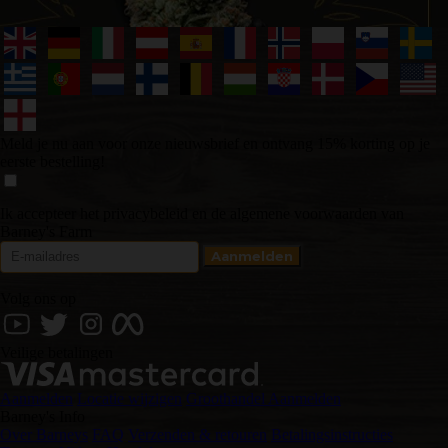
Meld je nu aan voor onze nieuwsbrief en ontvang 15% korting op je
eerste bestelling!
Ik accepteer het privacybeleid en de algemene voorwaarden van
Barney's Farm
Volg ons op
Veilige betalingen
Aanmelden
Locatie wijzigen
Groothandel Aanmelden
Barney's Info
Over Barneys
FAQ
Verzenden & retouren
Betalingsinstructies