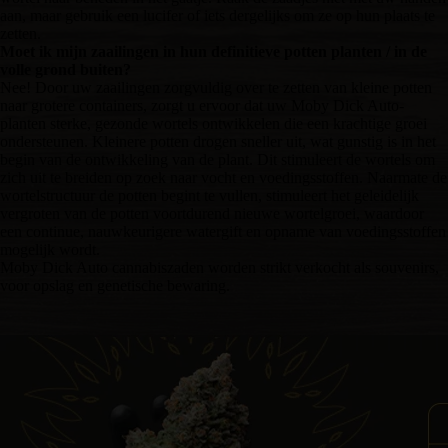
aan, maar gebruik een lucifer of iets dergelijks om ze op hun plaats te
zetten.
Moet ik mijn zaailingen in hun definitieve potten planten / in de
volle grond buiten?
Nee! Door uw zaailingen zorgvuldig over te zetten van kleine potten
naar grotere containers, zorgt u ervoor dat uw Moby Dick Auto-
planten sterke, gezonde wortels ontwikkelen die een krachtige groei
ondersteunen. Kleinere potten drogen sneller uit, wat gunstig is in het
begin van de ontwikkeling van de plant. Dit stimuleert de wortels om
zich uit te breiden op zoek naar vocht en voedingsstoffen. Naarmate de
wortelstructuur de potten begint te vullen, stimuleert het geleidelijk
vergroten van de potten voortdurend nieuwe wortelgroei, waardoor
een continue, nauwkeurigere watergift en opname van voedingsstoffen
mogelijk wordt.
Moby Dick Auto cannabiszaden worden strikt verkocht als souvenirs,
voor opslag en genetische bewaring.