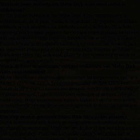
Wat is de beste methode om Moby Dick Auto soort zaden te
ontkiemen?
Er zijn talloze technieken om Moby Dick Auto cannabiszaden te
ontkiemen als dit in jouw locatie is toegestaan. De papieren handdoek
methode is een veelgebruikte methode waarbij de Moby Dick Auto
zaden op een vochtige papieren handdoek worden geplaatst en bedekt
met een andere vochtige papieren handdoek om ze vochtig te houden.
Daarna bewaar je de papieren handdoek op een warme, donkere plek
en controleer je dagelijks of deze vochtig blijft. Wanneer de Moby
Dick Auto zaden zijn ontkiemd, plaats ze dan voorzichtig in aarde of
vergelijkbaar groeimedium.
Wat is de beste temperatuur voor het ontkiemen van Moby Dick
Auto cannabiszaden?
Moby Dick Auto cannabiszaden ontkiemen bij temperaturen van 70°F
tot 90°F (21°C tot 32°C). Temperaturen onder de 70°F (21°C) en
boven de 90°F (32°C) kunnen een gezonde ontkieming voorkomen of
in gevaar brengen. Lage temperaturen vertragen of stoppen zelfs de
ontkieming. Hoge temperaturen kunnen leiden tot slechte ontkieming,
achterblijvende of trage groei en verhogen ook de kans dat zaailingen
uitdrogen.
Hoe diep moet ik gekiemde Moby Dick Auto zaden planten?
Zodra ze ontkiemd zijn, kunt u ze overplanten naar aarde of een
soortgelijk groeimedium. Maak met een lucifer of pen een klein gaatje
van 5-10 mm diep. Plaats het ontkiemde zaadje voorzichtig met de
wortel naar beneden in het gaatje. Raak de zaadjes niet met uw handen