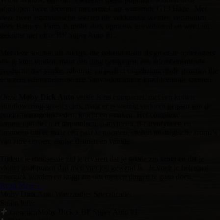
afgelopen twee decennia met onze Cup-winnende G13 Haze. Met
deze twee legendarische soorten die vakkundig werden versmolten
door Barneys Farm, is moby dick opnieuw geëvolueerd en werd nu
gekruist met onze BF Super Auto #1.
Met deze soorten als ouders, die gekend staan als grootste opbrengers
die je kunt vinden, maar één ding betekenen; een adembenemende
productie met sterke, robuuste en perfect uitgebalanceerde genetica die
een zeer schimmelresistente Sativa-dominante krachtcentrale creëren.
Onze
Moby Dick Auto
versie is nu compacter, met een kortere
autoflowering-groeicyclus, maar er is weinig verloren gegaan aan de
productiemogelijkheden, kracht en smaken. Het complexe
terpenenprofiel met terpinoleen, β-myrceen, β-caryofylleen en
limoneen om er maar een paar te noemen, creëert nostalgische aroma's
van zure citroen, aardse dennen en vanille.
Tijdens je rooksessie zul je ervaren dat je goede zin krijgt en dat je
vlotter gaat praten dan men van jou gewend is. Je voelt je helemaal
energiek worden en krijgt zin om meteen dingen te gaan doen.
Read More +
Moby Dick Auto Wietzaadjes Specificatie:
Strain Info:
Moby Dick x BF Super Auto #1
Genetica