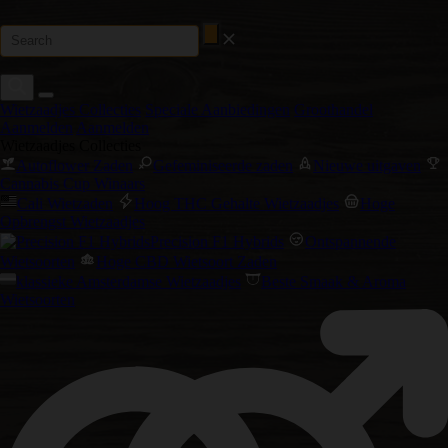
Wietzaadjes Collecties
Speciale Aanbiedingen
Groothandel
Aanmelden
Aanmelden
Wietzaadjes Collecties
Autoflower Zaden
Gefeminiseerde zaden
Nieuwe uitgaven
Cannabis Cup Winaars
Cali Wietzaden
Hoog THC Gehalte Wietzaadjes
Hoge
Opbrengst Wietzaadjes
Precision F1 Hybrids
Ontspannende
Wietsoorten
Hoge CBD Wietsoort Zaden
klassieke Amsterdamse Wietzaadjes
Beste Smaak & Aroma
Wietsoorten