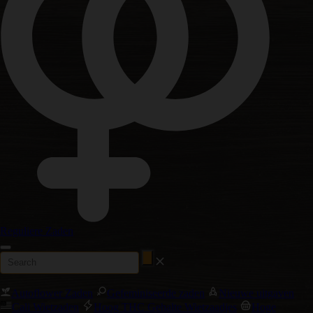
Reguliere Zaden
Autoflower Zaden
Gefeminiseerde zaden
Nieuwe uitgaven
Cali Wietzaden
Hoog THC Gehalte Wietzaadjes
Hoge