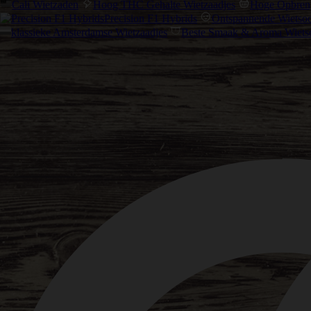
Cali Wietzaden
Hoog THC Gehalte Wietzaadjes
Hoge Opbreng
Precision F1 Hybrids
Ontspannende Wietsoo
klassieke Amsterdamse Wietzaadjes
Beste Smaak & Aroma Wiets