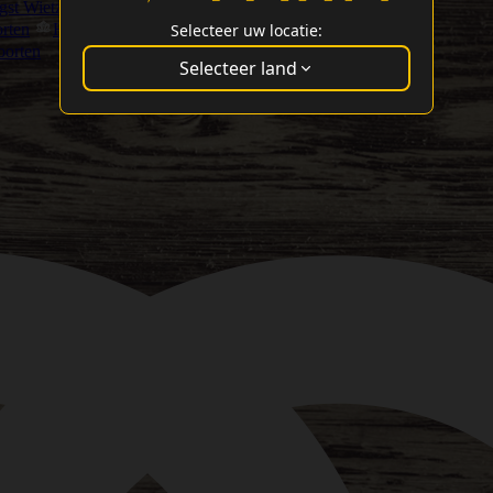
st Wietzaadjes
Selecteer uw locatie:
rten
Hoge CBD Wietsoort Zaden
Cannabis Cup Winaars
oorten
Selecteer land