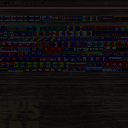
jzigen
Locatie bijwerken?
a
Faroe Islands
Finland
Greece
Hungary
Iceland
Ireland
Italy
Latvia
Lithuan
alia
Azerbaijan
Bahamas
Bangladesh
Barbados
Belarus (Belarus)
Belize
B
Burundi
Cambodia
Cameroon
Canada
Canary Islands
Capeverdian islands
mbia
Comoros
Congo (Brazzaville)
Congo Democratic
Cook Islands
Cost
na
Gibraltar
Greenland
Grenada
Guadeloupe
Guam
Guatemala
Guinea
Guin
th
Kosovo
Kosrae
Kuwait
Kyrgyzstan
Laos
Lebanon
Lesotho
Liberia
Libya
ia
Montenegro
Montserrat
Morocco
Mozambique
Myanmar
Namibia
Nepa
ma
Papua New Guinea
Paraguay
Peru
Philippines
Qatar
Reunion
Russia
Rw
eloupe)
St. Vincent and the Grenadines
Suriname
Swaziland
Switzerland
T
anda
Ukraine
United Arab Emirates
United States
Uruguay
Uzbekistan
Va