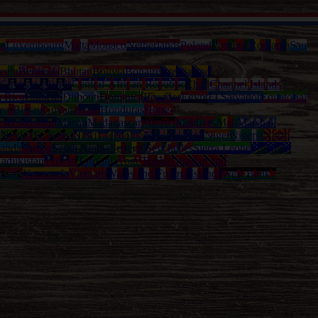
ia
Luxembourg
Malta
Monaco
Netherlands
Poland
Portugal
Romania
San
enin
Bermuda
Bhutan
Bolivia
Bonaire
Bosnia and
Cayman Islands
Central-African Republic
Chad
Channel Islands
a Rica
Curacao
Djibouti
Dominica
Ecuador
Egypt
El Salvador
Equatorial
ea-Bissau
Guyana
Haiti
Honduras
Hong-
Liechtenstein
Macau
Madagascar
Malawi
Maldives
Mali
Marshall
l
Nevis (St. Kitts)
New Caledonia
New Zealand
Niger
Nigeria
North
anda
Samoa
Saudi Arabia
Senegal
Seychelles
Sierra Leone
Solomon
adjikistan
Taiwan
Tanzania
Togo
Tonga
Trinidad and
nuatu
Venezuela
Vietnam
Wallis and Futuna Islands
West Bank /