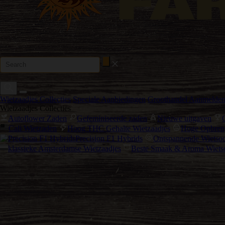
Wietzaadjes Collecties
Speciale Aanbiedingen
Groothandel Aanmelde
Wietzaadjes Collecties
Autoflower Zaden
Gefeminiseerde zaden
Nieuwe uitgaven
Cali Wietzaden
Hoog THC Gehalte Wietzaadjes
Hoge Opbreng
Precision F1 Hybrids
Ontspannende Wietsoo
klassieke Amsterdamse Wietzaadjes
Beste Smaak & Aroma Wiets