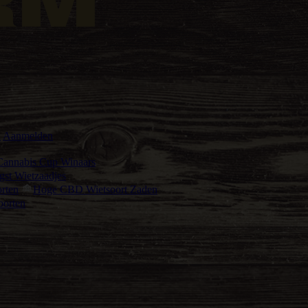
n
Aanmelden
Cannabis Cup Winaars
st Wietzaadjes
rten
Hoge CBD Wietsoort Zaden
oorten