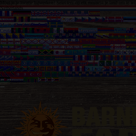
Moet je je locatie bijwerken? Selecteer op elk moment je land om te wi
Netherlands
France
Germany
United Kingdom
United States
Spain
Austria
Belgium
Bulgaria
Croatia
Cyprus
Czech Republic
Denmark
Estoni
Marino
Slovakia
Slovenia
Sweden
Ceuta
Afghanistan
Albania
Algeria
Angola
Argentina
Armenia
Aruba
Austr
Herzegovina
Botswana
Brazil
British Virgin Islands
Brunei
Burkina Faso
(Guernsey)
Channel Islands (Jersey)
Chile
China Peoples Republic
Colo
Guinea
Eritrea
Ethiopia
Fiji
French Polynesia
Gabon
Gambia
Georgia
Gha
Kong
India
Iraq
Israel
Jamaica
Japan
Kazakhstan
Kenya
Kiribati
Korea Sou
Islands
Martinique
Mauritania
Mauritius
Mayotte
Mexico
Moldova
Mongol
Macedonia
Northern Mariana Islands
Norway
Oman
Pakistan
Palau
Pana
Islands
South Africa
Sri Lanka
St. Bartholemy
St. Lucia
St. Martin (Guad
Tobago
Tunisia
Turkey
Turkmenistan
Turks and Caicos Islands
Tuvalu
Ug
Gaza
Yemen
Zambia
Zimbabwe