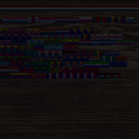
ia
Luxembourg
Malta
Monaco
Netherlands
Poland
Portugal
Romania
San
enin
Bermuda
Bhutan
Bolivia
Bonaire
Bosnia and
Cayman Islands
Central-African Republic
Chad
Channel Islands
a Rica
Curacao
Djibouti
Dominica
Ecuador
Egypt
El Salvador
Equatorial
ea-Bissau
Guyana
Haiti
Honduras
Hong-
Liechtenstein
Macau
Madagascar
Malawi
Maldives
Mali
Marshall
l
Nevis (St. Kitts)
New Caledonia
New Zealand
Niger
Nigeria
North
anda
Samoa
Saudi Arabia
Senegal
Seychelles
Sierra Leone
Solomon
adjikistan
Taiwan
Tanzania
Togo
Tonga
Trinidad and
nuatu
Venezuela
Vietnam
Wallis and Futuna Islands
West Bank /