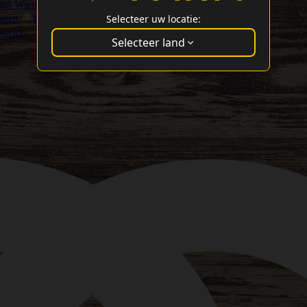
st Wietzaadjes
Selecteer uw locatie:
rten
Hoge CBD Wietsoort Zaden
Cannabis Cup Winaars
oorten
Selecteer land