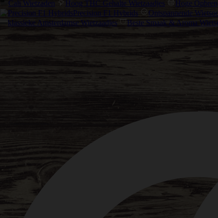
Cali Wietzaden
Hoog THC Gehalte Wietzaadjes
Hoge Opbreng
Precision F1 Hybrids
Ontspannende Wietsoo
klassieke Amsterdamse Wietzaadjes
Beste Smaak & Aroma Wiets