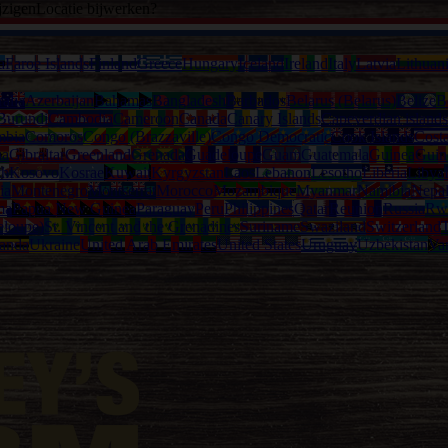
jzigen
Locatie bijwerken?
a
Faroe Islands
Finland
Greece
Hungary
Iceland
Ireland
Italy
Latvia
Lithuan
alia
Azerbaijan
Bahamas
Bangladesh
Barbados
Belarus (Belarus)
Belize
B
Burundi
Cambodia
Cameroon
Canada
Canary Islands
Capeverdian islands
mbia
Comoros
Congo (Brazzaville)
Congo Democratic
Cook Islands
Cost
na
Gibraltar
Greenland
Grenada
Guadeloupe
Guam
Guatemala
Guinea
Guin
th
Kosovo
Kosrae
Kuwait
Kyrgyzstan
Laos
Lebanon
Lesotho
Liberia
Libya
ia
Montenegro
Montserrat
Morocco
Mozambique
Myanmar
Namibia
Nepa
ma
Papua New Guinea
Paraguay
Peru
Philippines
Qatar
Reunion
Russia
Rw
eloupe)
St. Vincent and the Grenadines
Suriname
Swaziland
Switzerland
T
anda
Ukraine
United Arab Emirates
United States
Uruguay
Uzbekistan
Va