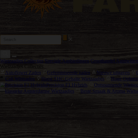
Wietzaadjes Collecties
Speciale Aanbiedingen
Groothandel Aanmelde
Wietzaadjes Collecties
Autoflower Zaden
Gefeminiseerde zaden
Nieuwe uitgaven
Cali Wietzaden
Hoog THC Gehalte Wietzaadjes
Hoge Opbreng
Precision F1 Hybrids
Ontspannende Wietsoo
klassieke Amsterdamse Wietzaadjes
Beste Smaak & Aroma Wiets