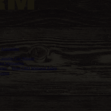
n
Aanmelden
Cannabis Cup Winaars
st Wietzaadjes
rten
Hoge CBD Wietsoort Zaden
oorten