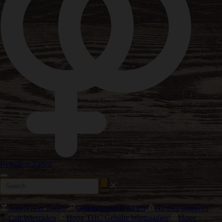
Reguliere Zaden
Autoflower Zaden
Gefeminiseerde zaden
Nieuwe uitgaven
Cali Wietzaden
Hoog THC Gehalte Wietzaadjes
Hoge