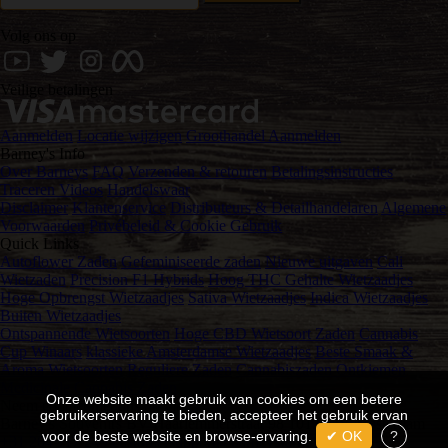
Volg ons op
Veilige betalingen
Aanmelden
Locatie wijzigen
Groothandel Aanmelden
Barney's Info
Over Barneys
FAQ
Verzenden & retouren
Betalingsinstructies
Traceren
Videos
Handelswaar
Disclaimer
Klantenservice
Distributeurs & Detailhandelaren
Algemene
Voorwaarden
Privébeleid & Cookie Gebruik
Quick Links
Autoflower Zaden
Gefeminiseerde zaden
Nieuwe uitgaven
Cali
Wietzaden
Precision F1 Hybrids
Hoog THC Gehalte Wietzaadjes
Hoge Opbrengst Wietzaadjes
Sativa Wietzaadjes
Indica Wietzaadjes
Buiten Wietzaadjes
Ontspannende Wietsoorten
Hoge CBD Wietsoort Zaden
Cannabis
Cup Winaars
klassieke Amsterdamse Wietzaadjes
Beste Smaak &
Aroma Wietsoorten
Reguliere Zaden
Cannabiszaden Ontkiemen
Medicinale Cannabis Zaden
Onze website maakt gebruik van cookies om een betere
Neem contact met ons op via
gebruikerservaring te bieden, accepteer het gebruik ervan
Barney's Souvenirs BV Haarlemmerstraat 98 1013 EW Amsterdam
voor de beste website en browse-ervaring.
✔ OK
?
+31 204 117 249
customersupport@barneysfarm.com