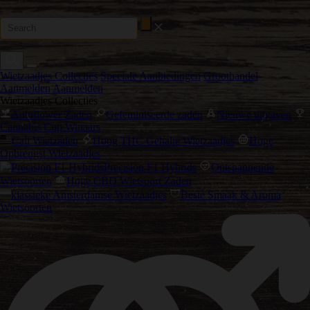
Wietzaadjes Collecties
Speciale Aanbiedingen
Groothandel
Aanmelden
Aanmelden
Wietzaadjes Collecties
Autoflower Zaden
Gefeminiseerde zaden
Nieuwe uitgaven
Cannabis Cup Winaars
Cali Wietzaden
Hoog THC Gehalte Wietzaadjes
Hoge
Opbrengst Wietzaadjes
Precision F1 Hybrids
Ontspannende
Wietsoorten
Hoge CBD Wietsoort Zaden
klassieke Amsterdamse Wietzaadjes
Beste Smaak & Aroma
Wietsoorten