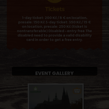
1-day ticket: 200 Kč / 8 € on location,
presale: 150 Kč 3-day ticket: 350 Kč / 15 €
on location, presale: 250 Kč (ticket is
nontransferable) Disabled – entry free The
disabled need to provide a valid disability
card in order to get a free entry.
EVENT GALLERY