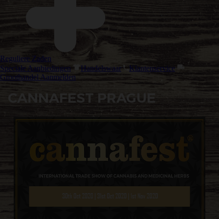
Reguliere Zaden
Speciale Aanbiedingen
Handelswaar
Klantenservice
Groothandel Aanmelden
CANNAFEST PRAGUE