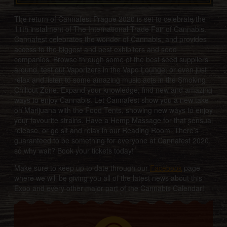
The return of Cannafest Prague 2020 is set to celebrate the
11th instalment of The International Trade Fair of Cannabis.
Cannafest celebrates the wonder of Cannabis, and provides
access to the biggest and best exhibitors and seed
companies. Browse through some of the best seed suppliers
around, test out Vaporizers in the Vapo Lounge, or even just
relax and listen to some amazing music acts in the Smoking
Chillout Zone. Expand your knowledge; find new and amazing
ways to enjoy Cannabis. Let Cannafest show you a new take
on Marijuana with the Food Tents, showing new ways to enjoy
your favourite strains. Have a Hemp Massage for that sensual
release, or go sit and relax in our Reading Room. There’s
guaranteed to be something for everyone at Cannafest 2020,
so why wait? Book your tickets today!
Make sure to keep up to date through our
Facebook
page
where we will be giving you all of the latest news about this
Expo and every other major part of the Cannabis Calendar!