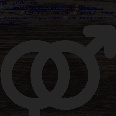
Opbrengst Wietzaadjes
Precision F1 Hybrids
Ontspannende
Wietsoorten
Hoge CBD Wietsoort Zaden
Cannabis Cup Winaars
klassieke Amsterdamse Wietzaadjes
Beste Smaak & Aroma
Wietsoorten