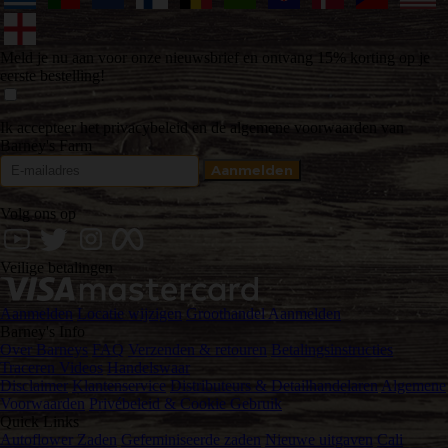
Meld je nu aan voor onze nieuwsbrief en ontvang 15% korting op je
eerste bestelling!
Ik accepteer het privacybeleid en de algemene voorwaarden van
Barney's Farm
Volg ons op
Veilige betalingen
Aanmelden
Locatie wijzigen
Groothandel Aanmelden
Barney's Info
Over Barneys
FAQ
Verzenden & retouren
Betalingsinstructies
Traceren
Videos
Handelswaar
Disclaimer
Klantenservice
Distributeurs & Detailhandelaren
Algemene
Voorwaarden
Privébeleid & Cookie Gebruik
Quick Links
Autoflower Zaden
Gefeminiseerde zaden
Nieuwe uitgaven
Cali