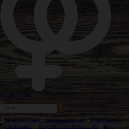
Reguliere Zaden
Autoflower Zaden
Gefeminiseerde zaden
Nieuwe uitgaven
Cali Wietzaden
Hoog THC Gehalte Wietzaadjes
Hoge